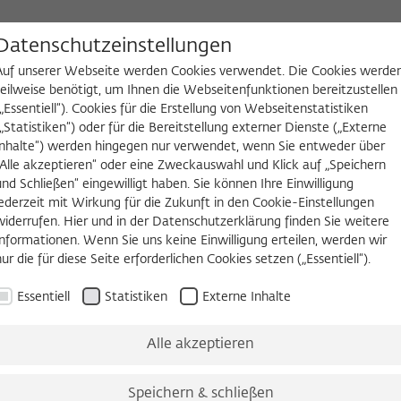
D
Datenschutzeinstellungen
Auf unserer Webseite werden Cookies verwendet. Die Cookies werde
teilweise benötigt, um Ihnen die Webseitenfunktionen bereitzustellen
(„Essentiell“). Cookies für die Erstellung von Webseitenstatistiken
NGEN
WIKOTHEK
FELLOW WERDEN
(„Statistiken“) oder für die Bereitstellung externer Dienste („Externe
Inhalte“) werden hingegen nur verwendet, wenn Sie entweder über
2026/2027
Permanent Fellows
Alumni
„Alle akzeptieren“ oder eine Zweckauswahl und Klick auf „Speichern
und Schließen“ eingewilligt haben. Sie können Ihre Einwilligung
jederzeit mit Wirkung für die Zukunft in den Cookie-Einstellungen
widerrufen. Hier und in der Datenschutzerklärung finden Sie weitere
PERMANENT FELLOW
Informationen. Wenn Sie uns keine Einwilligung erteilen, werden wir
Dieter Grimm, Dr. Dr. h.c. mult.
nur die für diese Seite erforderlichen Cookies setzen („Essentiell“).
Essentiell
Statistiken
Externe Inhalte
Rektor des Wissenschaftskollegs (2001–2007), Professor (e
Bundesverfassungsrichter a.D.
Alle akzeptieren
Humboldt-Universität zu Berlin
Speichern & schließen