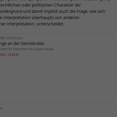
Name
_pk_ses
rechtlichen oder politischen Charakter der
ordergrund und damit implizit auch die Frage, wie sich
Anbieter
Matomo
che Interpretation überhaupt) von anderen
her Interpretation, unterscheidet.
Laufzeit
30 Minuten
Dieses kurzlebige Cookie wird dazu verwendet,
ND IDEEN 2017
vorübergehend Daten über den aktuellen
nge an der Demokratie
Zweck
Aufenthalt des Besuchs auf der Webseite des
rimm im Interview mit Jürgen Kaube
KEL LESEN
Wissenschaftskollegs zu speichern.
EK