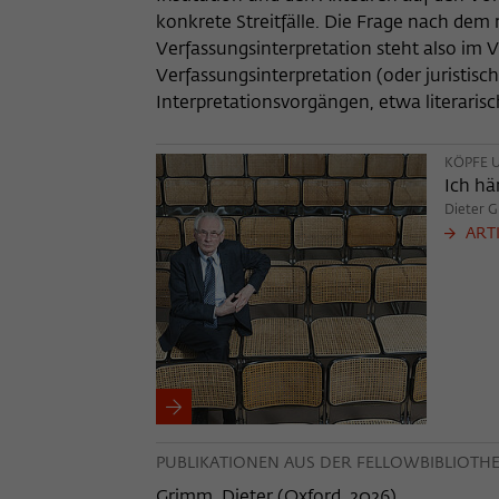
konkrete Streitfälle. Die Frage nach dem 
Verfassungsinterpretation steht also im V
Verfassungsinterpretation (oder juristis
Interpretationsvorgängen, etwa literarisc
KÖPFE U
Ich hä
Dieter G
ARTI
PUBLIKATIONEN AUS DER FELLOWBIBLIOTH
Grimm, Dieter
(
Oxford, 2026
)