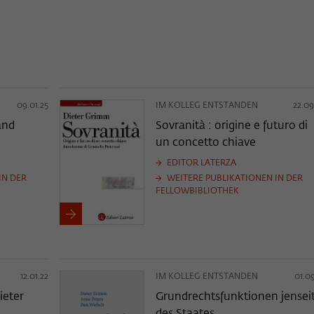
09.01.25
IM KOLLEG ENTSTANDEN
22.09
and
Sovranità : origine e futuro di
un concetto chiave
EDITOR LATERZA
IN DER
WEITERE PUBLIKATIONEN IN DER
FELLOWBIBLIOTHEK
12.01.22
IM KOLLEG ENTSTANDEN
01.09
ieter
Grundrechtsfunktionen jensei
des Staates