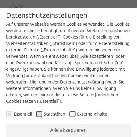
Datenschutzeinstellungen
Auf unserer Webseite werden Cookies verwendet. Die Cookies
werden teilweise benötigt, um Ihnen die Webseitenfunktionen
bereitzustellen („Essentiell“). Cookies für die Erstellung von
Sea
MENU
Search
Webseitenstatistiken („Statistiken“) oder für die Bereitstellung
externer Dienste („Externe Inhalte“) werden hingegen nur
verwendet, wenn Sie entweder über „Alle akzeptieren“ oder
eine Zweckauswahl und Klick auf „Speichern und Schließen“
Der Fellowfinder
eingewilligt haben. Sie können Ihre Einwilligung jederzeit mit
Wirkung für die Zukunft in den Cookie-Einstellungen
widerrufen. Hier und in der Datenschutzerklärung finden Sie
weitere Informationen. Wenn Sie uns keine Einwilligung
Alle Angaben zu Fellows beziehen sich auf die Zeit ihrer
erteilen, werden wir nur die für diese Seite erforderlichen
Fellowship und werden nicht aktualisiert.
Cookies setzen („Essentiell“).
Essentiell
Statistiken
Externe Inhalte
AKADEMISCHES JAHR
Alle akzeptieren
DISZIPLIN