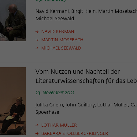
Name
_pk_ses
Navid Kermani, Birgit Klein, Martin Mosebac
Anbieter
Matomo
Michael Seewald
Laufzeit
30 Minuten
NAVID KERMANI
MARTIN MOSEBACH
Dieses kurzlebige Cookie wird dazu verwendet,
MICHAEL SEEWALD
vorübergehend Daten über den aktuellen
Zweck
Aufenthalt des Besuchs auf der Webseite des
Wissenschaftskollegs zu speichern.
Vom Nutzen und Nachteil der
Literaturwissenschaften für das Le
23. November 2021
Julika Griem, John Guillory, Lothar Müller, Ca
Spoerhase
LOTHAR MÜLLER
BARBARA STOLLBERG-RILINGER