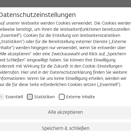
D
Datenschutzeinstellungen
Auf unserer Webseite werden Cookies verwendet. Die Cookies werde
teilweise benötigt, um Ihnen die Webseitenfunktionen bereitzustellen
(„Essentiell“). Cookies für die Erstellung von Webseitenstatistiken
NGEN
WIKOTHEK
FELLOW WERDEN
(„Statistiken“) oder für die Bereitstellung externer Dienste („Externe
Inhalte“) werden hingegen nur verwendet, wenn Sie entweder über
staltungsreihen
Three Cultures Forum
„Alle akzeptieren“ oder eine Zweckauswahl und Klick auf „Speichern
und Schließen“ eingewilligt haben. Sie können Ihre Einwilligung
jederzeit mit Wirkung für die Zukunft in den Cookie-Einstellungen
um
Ernst Mayr Lecture
widerrufen. Hier und in der Datenschutzerklärung finden Sie weitere
Informationen. Wenn Sie uns keine Einwilligung erteilen, werden wir
nur die für diese Seite erforderlichen Cookies setzen („Essentiell“).
Essentiell
Statistiken
Externe Inhalte
ls Workshop mit früheren Fellows, Permanent Fellows und e
Gruppe nimmt entstehende Wissenschaftsfelder oder wenig
Alle akzeptieren
lt in den Blick und versucht, disziplinäre Defizite oder blin
 identifizieren bzw. bisher unbenannte Probleme sichtbar zu
Speichern & schließen