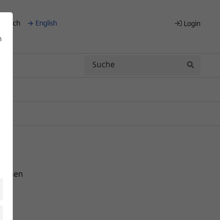
eutsch
English
Login
n
Search
Search
xternen
de