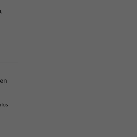
h,
ben
rlos