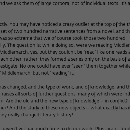
d we ask them of large corpora, not of individual texts. It’s 
ctly. You may have noticed a crazy outlier at the top of the t
 a set of two hundred narrative sentences from a novel, and t
 was so extreme that we of course took those two hundred
lly. The question is: while doing so, were we reading Middle
iddlemarch, yes, but they couldn’t be “read” like one reads 
h other; rather, they formed a series only on the basis of a
estigate. No one could have ever “seen” them together whil
Middlemarch, but not “reading” it.
has changed, and the type of work, and of knowledge, and t
e raises all sorts of further questions, many of which were in
. Are the old and the new type of knowledge – in conflict?
r? And the study of these new objects – what exactly has i
y really changed literary history?
we haven’t yet had much time to do our work. Plus, grant-fun