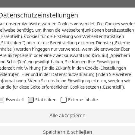
D
Datenschutzeinstellungen
Auf unserer Webseite werden Cookies verwendet. Die Cookies werde
teilweise benötigt, um Ihnen die Webseitenfunktionen bereitzustellen
(„Essentiell“). Cookies für die Erstellung von Webseitenstatistiken
NGEN
WIKOTHEK
FELLOW WERDEN
(„Statistiken“) oder für die Bereitstellung externer Dienste („Externe
Inhalte“) werden hingegen nur verwendet, wenn Sie entweder über
2026/2027
Permanent Fellows
Alumni
„Alle akzeptieren“ oder eine Zweckauswahl und Klick auf „Speichern
und Schließen“ eingewilligt haben. Sie können Ihre Einwilligung
jederzeit mit Wirkung für die Zukunft in den Cookie-Einstellungen
widerrufen. Hier und in der Datenschutzerklärung finden Sie weitere
Informationen. Wenn Sie uns keine Einwilligung erteilen, werden wir
nur die für diese Seite erforderlichen Cookies setzen („Essentiell“).
Essentiell
Statistiken
Externe Inhalte
Alle akzeptieren
 in 1999-2000; then, I was lucky enough to return for anothe
Speichern & schließen