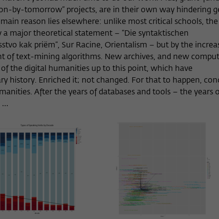
n-by-tomorrow” projects, are in their own way hindering 
 main reason lies elsewhere: unlike most critical schools, the 
 a major theoretical statement – “Die syntaktischen
stvo kak priëm”, Sur Racine, Orientalism – but by the increa
ent of text-mining algorithms. New archives, and new comput
of the digital humanities up to this point, which have
ry history. Enriched it; not changed. For that to happen, con
manities. After the years of databases and tools – the years o
w …