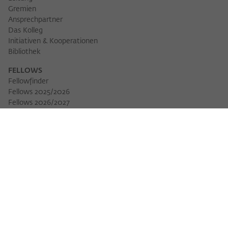
Gremien
Ansprechpartner
Das Kolleg
Initiativen & Kooperationen
Bibliothek
FELLOWS
Fellowfinder
Fellows 2025/2026
Fellows 2026/2027
Permanent Fellows
Alumni
VERANSTALTUNGEN
Veranstaltungskalender
Workshops
Veranstaltungsreihen
Three Cultures Forum
WIKOTHEK
Wiko Shorts
Lectures & Keynotes