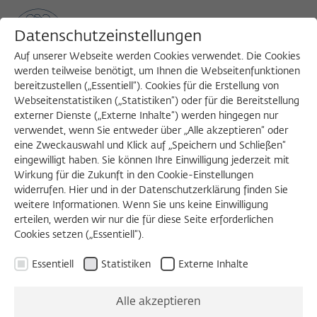
Datenschutzeinstellungen
Auf unserer Webseite werden Cookies verwendet. Die Cookies
werden teilweise benötigt, um Ihnen die Webseitenfunktionen
bereitzustellen („Essentiell“). Cookies für die Erstellung von
Sea
MENU
Search
Webseitenstatistiken („Statistiken“) oder für die Bereitstellung
externer Dienste („Externe Inhalte“) werden hingegen nur
verwendet, wenn Sie entweder über „Alle akzeptieren“ oder
eine Zweckauswahl und Klick auf „Speichern und Schließen“
Editorial
eingewilligt haben. Sie können Ihre Einwilligung jederzeit mit
Wirkung für die Zukunft in den Cookie-Einstellungen
widerrufen. Hier und in der Datenschutzerklärung finden Sie
Adam Wilkins, Reinhart Meyer-Kalkus
weitere Informationen. Wenn Sie uns keine Einwilligung
erteilen, werden wir nur die für diese Seite erforderlichen
This will be the fourth issue of the newsletter for former
Cookies setzen („Essentiell“).
fellows, edited by Adam Wilkins and Reinhart Meyer-
Kalkus. It will be the last issue under their responsibility.
Essentiell
Statistiken
Externe Inhalte
We started the Newsletter in November 2013. It was
Alle akzeptieren
intended to help the Wissenschaftskolleg make better