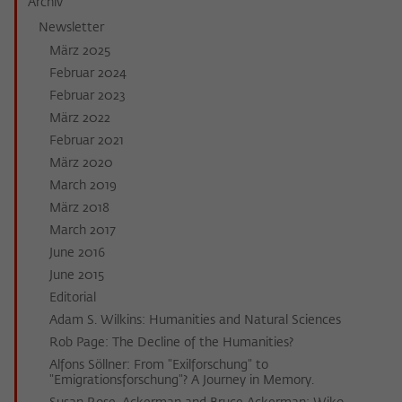
Archiv
Zweck
der/die Besucher:in durch eine Verlinkung
können
Newsletter
auf wiko-berlin.de weitergeleitet wurde.
März 2025
Februar 2024
Name
_pk_ses
Februar 2023
März 2022
Anbieter
Matomo
Februar 2021
März 2020
Laufzeit
30 Minuten
March 2019
Dieses kurzlebige Cookie wird dazu
März 2018
verwendet, vorübergehend Daten über
March 2017
Zweck
den aktuellen Aufenthalt des Besuchs auf
June 2016
der Webseite des Wissenschaftskollegs
June 2015
zu speichern.
Editorial
Adam S. Wilkins: Humanities and Natural Sciences
Rob Page: The Decline of the Humanities?
Alfons Söllner: From "Exilforschung" to
"Emigrationsforschung"? A Journey in Memory.