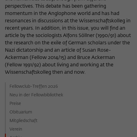
nicht an Dritte weitergegeben.
perspectives. This debate has been gathering
Name
fe_typo_user
momentum in the Anglophone world and has had
Name
Cookie-Informationen anzeigen
_pk_id
resonances in discussions at the Wissenschaftskolleg in
Anbieter
Wissenschaftskolleg zu Berlin
recent years. In addition, in this issue, you will find an
Anbieter
Matomo
Externe Inhalte
article by the sociologists Alfons Söllner (1990/91) about
Laufzeit
Session-Dauer
Wir verwenden auf unserer Webseite externe Inhalte, um
Laufzeit
13 Monate
the research on the exile of German scholars under the
Ihnen zusätzliche Informationen anzubieten. Diese externen
Nazi dictatorship and an article of Susan Rose-
Dieses Cookie dient zur Identifizierung
Inhalte sind Videos der Video-Plattform Vimeo, Inhalte des
Dieses Cookie dient dazu, den/die
Ackerman (Fellow 2014/15) and Bruce Ackerman
einer Session-ID bei der Anmeldung am
Nachrichtendienstes Bluesky und Karten der
Zweck
Besucher:in über eine Besucher-ID
Zweck
(Fellow 1991/92) about living and working at the
OpenStreetMap Foundation (OSMF). Wenn Sie der
internen Bereich der Webseite des
zuzuordnen.
Wissenschaftskolleg then and now.
Darstellung externer Inhalte zustimmen, verwendet Vimeo
Wissenschaftskollegs.
den lokalen Speicher des Browsers, um Informationen über
Ihre Nutzung der Videos zu speichern (z.B. Häufigkeit des
Fellowclub-Treffen 2026
Name
_pk_ref
Aufrufes, Dauer der Abspielzeit, etc). Außerdem willigen Sie
Neu in der Fellowbibliothek
ein, dass eine Verbindung zu den externen Diensten ggf. in
Anbieter
Matomo
Preise
sog. Drittstaaten wie den USA hergestellt wird, deren
Datenschutzniveau von der EU nicht als mit EU-Standards
Obituarium
Laufzeit
6 Monate
gleichwertig eingeschätzt wurde. Es besteht insbesondere
Mitgliedschaft
das Risiko, dass Ihre Daten durch dortige Behörden, zu
Dieses Cookie dient dazu, zu speichern,
Verein
Kontroll- und zu Überwachungszwecken, möglicherweise
von welcher Website oder Suchmaschine
auch ohne Rechtsbehelfsmöglichkeiten, verarbeitet werden