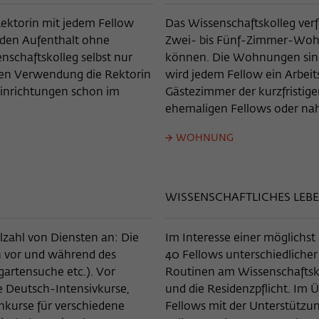
Name
_pk_ses
 Rektorin mit jedem Fellow
Das Wissenschaftskolleg ve
s den Aufenthalt ohne
Zwei- bis Fünf-Zimmer-Wohn
Anbieter
Matomo
nschaftskolleg selbst nur
können. Die Wohnungen sind 
Laufzeit
30 Minuten
eren Verwendung die Rektorin
wird jedem Fellow ein Arbei
inrichtungen schon im
Gästezimmer der kurzfristig
Dieses kurzlebige Cookie wird dazu verwendet,
ehemaligen Fellows oder nah
vorübergehend Daten über den aktuellen
Zweck
Aufenthalt des Besuchs auf der Webseite des
WOHNUNG
Wissenschaftskollegs zu speichern.
WISSENSCHAFTLICHES LEB
lzahl von Diensten an: Die
Im Interesse einer möglich
en vor und während des
40 Fellows unterschiedliche
gartensuche etc.). Vor
Routinen am Wissenschaftsk
 Deutsch-Intensivkurse,
und die Residenzpflicht. Im 
kurse für verschiedene
Fellows mit der Unterstützung