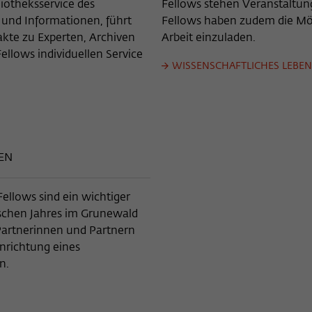
iotheksservice des
Fellows stehen Veranstaltun
 und Informationen, führt
Fellows haben zudem die Mög
kte zu Experten, Archiven
Arbeit einzuladen.
ellows individuellen Service
WISSENSCHAFTLICHES LEBEN
EN
ellows sind ein wichtiger
ischen Jahres im Grunewald
 Partnerinnen und Partnern
inrichtung eines
n.