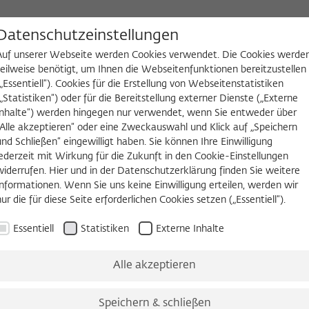
D
Datenschutzeinstellungen
Auf unserer Webseite werden Cookies verwendet. Die Cookies werde
teilweise benötigt, um Ihnen die Webseitenfunktionen bereitzustellen
(„Essentiell“). Cookies für die Erstellung von Webseitenstatistiken
NGEN
WIKOTHEK
FELLOW WERDEN
(„Statistiken“) oder für die Bereitstellung externer Dienste („Externe
Inhalte“) werden hingegen nur verwendet, wenn Sie entweder über
alls
Leben und Arbeiten
„Alle akzeptieren“ oder eine Zweckauswahl und Klick auf „Speichern
und Schließen“ eingewilligt haben. Sie können Ihre Einwilligung
jederzeit mit Wirkung für die Zukunft in den Cookie-Einstellungen
enschaftliches Leben
Dienste für Fellows
Dienste für Partnerin
widerrufen. Hier und in der Datenschutzerklärung finden Sie weitere
Informationen. Wenn Sie uns keine Einwilligung erteilen, werden wir
nur die für diese Seite erforderlichen Cookies setzen („Essentiell“).
Essentiell
Statistiken
Externe Inhalte
Alle akzeptieren
Speichern & schließen