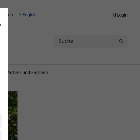
eutsch
English
Login
n
Search
Search
nen/Partner und Familien