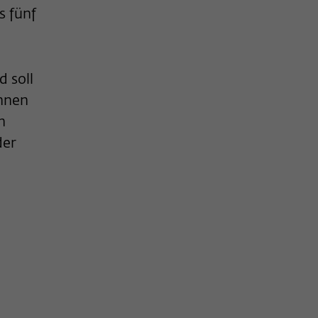
s fünf
d soll
innen
n
der