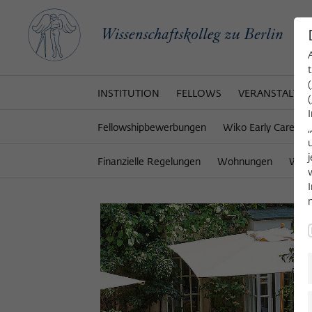
INSTITUTION
FELLOWS
VERANSTALTU
Fellowshipbewerbungen
Wiko Early Career C
Finanzielle Regelungen
Wohnungen
Wiss