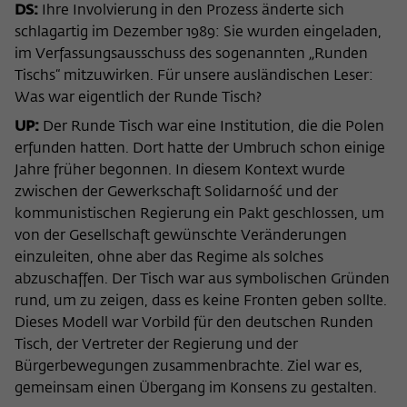
Zweck
DS:
Ihre Involvierung in den Prozess änderte sich
der/die Besucher:in durch eine Verlinkung
können
schlagartig im Dezember 1989: Sie wurden eingeladen,
auf wiko-berlin.de weitergeleitet wurde.
im Verfassungsausschuss des sogenannten „Runden
Tischs“ mitzuwirken. Für unsere ausländischen Leser:
Name
_pk_ses
Was war eigentlich der Runde Tisch?
UP:
Der Runde Tisch war eine Institution, die die Polen
Anbieter
Matomo
erfunden hatten. Dort hatte der Umbruch schon einige
Jahre früher begonnen. In diesem Kontext wurde
Laufzeit
30 Minuten
zwischen der Gewerkschaft Solidarność und der
Dieses kurzlebige Cookie wird dazu
kommunistischen Regierung ein Pakt geschlossen, um
verwendet, vorübergehend Daten über
von der Gesellschaft gewünschte Veränderungen
Zweck
den aktuellen Aufenthalt des Besuchs auf
einzuleiten, ohne aber das Regime als solches
der Webseite des Wissenschaftskollegs
abzuschaffen. Der Tisch war aus symbolischen Gründen
zu speichern.
rund, um zu zeigen, dass es keine Fronten geben sollte.
Dieses Modell war Vorbild für den deutschen Runden
Tisch, der Vertreter der Regierung und der
Bürgerbewegungen zusammenbrachte. Ziel war es,
gemeinsam einen Übergang im Konsens zu gestalten.