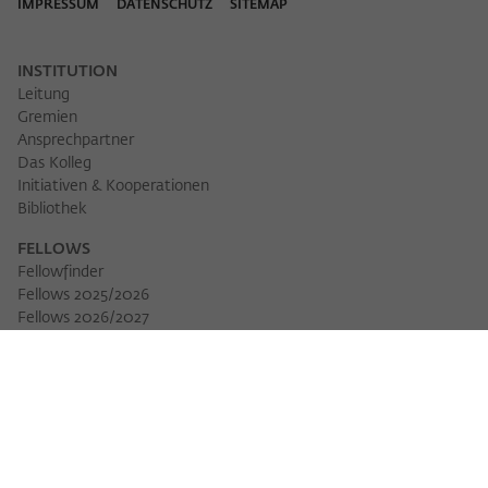
IMPRESSUM
DATENSCHUTZ
SITEMAP
INSTITUTION
Leitung
Gremien
Ansprechpartner
Das Kolleg
Initiativen & Kooperationen
Bibliothek
FELLOWS
Fellowfinder
Fellows 2025/2026
Fellows 2026/2027
Permanent Fellows
Alumni
VERANSTALTUNGEN
Veranstaltungskalender
Workshops
Veranstaltungsreihen