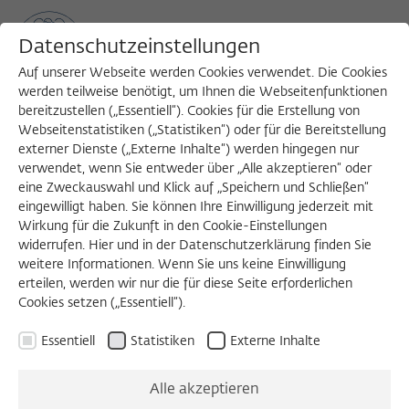
Datenschutzeinstellungen
Auf unserer Webseite werden Cookies verwendet. Die Cookies
werden teilweise benötigt, um Ihnen die Webseitenfunktionen
bereitzustellen („Essentiell“). Cookies für die Erstellung von
Sea
MENU
Search
Webseitenstatistiken („Statistiken“) oder für die Bereitstellung
externer Dienste („Externe Inhalte“) werden hingegen nur
verwendet, wenn Sie entweder über „Alle akzeptieren“ oder
Verfassung als gewaltlose Revolution
eine Zweckauswahl und Klick auf „Speichern und Schließen“
eingewilligt haben. Sie können Ihre Einwilligung jederzeit mit
Wirkung für die Zukunft in den Cookie-Einstellungen
Ein Gespräch mit Ulrich K. Preuß, der
widerrufen. Hier und in der Datenschutzerklärung finden Sie
1989/1990 Fellow des Wissenschaftskollegs
weitere Informationen. Wenn Sie uns keine Einwilligung
erteilen, werden wir nur die für diese Seite erforderlichen
und Experte im Verfassungsausschuss des
Cookies setzen („Essentiell“).
„Runden Tischs“ war
Essentiell
Statistiken
Externe Inhalte
Daniel Schönpflug:
Sie waren Fellow des Jahrgangs
1989/1990. Erinnern Sie sich noch an den 9. November
Alle akzeptieren
1989, an den Moment, als hier im Kolleg die Nachrichten