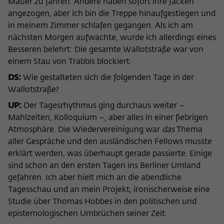
Mauer zu fahren. Andere haben sofort ihre Jacken
nicht an Dritte weitergegeben.
angezogen, aber ich bin die Treppe hinaufgestiegen und
Name
fe_typo_user
in meinem Zimmer schlafen gegangen. Als ich am
Name
Cookie-Informationen anzeigen
_pk_id
nächsten Morgen aufwachte, wurde ich allerdings eines
Anbieter
Wissenschaftskolleg zu Berlin
Anbieter
Matomo
Besseren belehrt: Die gesamte Wallotstraße war von
Externe Inhalte
einem Stau von Trabbis blockiert.
Laufzeit
Session-Dauer
Wir verwenden auf unserer Webseite externe Inhalte, um
Laufzeit
13 Monate
Ihnen zusätzliche Informationen anzubieten. Diese externen
DS:
Wie gestalteten sich die folgenden Tage in der
Dieses Cookie dient zur Identifizierung
Inhalte sind Videos der Video-Plattform Vimeo, Inhalte des
Wallotstraße?
Dieses Cookie dient dazu, den/die
einer Session-ID bei der Anmeldung am
Nachrichtendienstes Bluesky und Karten der
Zweck
Besucher:in über eine Besucher-ID
Zweck
UP:
Der Tagesrhythmus ging durchaus weiter –
OpenStreetMap Foundation (OSMF). Wenn Sie der
internen Bereich der Webseite des
zuzuordnen.
Mahlzeiten, Kolloquium –, aber alles in einer fiebrigen
Darstellung externer Inhalte zustimmen, verwendet Vimeo
Wissenschaftskollegs.
den lokalen Speicher des Browsers, um Informationen über
Atmosphäre. Die Wiedervereinigung war
das
Thema
Ihre Nutzung der Videos zu speichern (z.B. Häufigkeit des
aller Gespräche und den ausländischen Fellows musste
Name
_pk_ref
Aufrufes, Dauer der Abspielzeit, etc). Außerdem willigen Sie
erklärt werden, was überhaupt gerade passierte. Einige
ein, dass eine Verbindung zu den externen Diensten ggf. in
sind schon an den ersten Tagen ins Berliner Umland
Anbieter
Matomo
sog. Drittstaaten wie den USA hergestellt wird, deren
gefahren. Ich aber hielt mich an die abendliche
Datenschutzniveau von der EU nicht als mit EU-Standards
Laufzeit
6 Monate
Tagesschau und an mein Projekt, ironischerweise eine
gleichwertig eingeschätzt wurde. Es besteht insbesondere
Studie über Thomas Hobbes in den politischen und
das Risiko, dass Ihre Daten durch dortige Behörden, zu
Dieses Cookie dient dazu, zu speichern,
Kontroll- und zu Überwachungszwecken, möglicherweise
epistemologischen Umbrüchen seiner Zeit.
von welcher Website oder Suchmaschine
auch ohne Rechtsbehelfsmöglichkeiten, verarbeitet werden