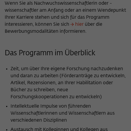
Zweck
Wenn Sie als Nachwuchswissenschaftlerin oder -
der/die Besucher:in durch eine Verlinkung
können
wissenschaftler am Anfang oder an einem Wendepunkt
auf wiko-berlin.de weitergeleitet wurde.
Ihrer Karriere stehen und sich für das Programm
interessieren, können Sie sich
hier
über die
Name
_pk_ses
Bewerbungsmodalitäten informieren.
Anbieter
Matomo
Das Programm im Überblick
Laufzeit
30 Minuten
Dieses kurzlebige Cookie wird dazu
Zeit, um über Ihre eigene Forschung nachzudenken
verwendet, vorübergehend Daten über
und daran zu arbeiten (Förderanträge zu entwickeln,
Zweck
den aktuellen Aufenthalt des Besuchs auf
Artikel, Rezensionen, an Ihrer Habilitation oder
der Webseite des Wissenschaftskollegs
Bücher zu schreiben, neue
zu speichern.
Forschungskooperationen zu entwickeln)
Intellektuelle Impulse von führenden
Wissenschaftlerinnen und Wissenschaftlern aus
verschiedenen Disziplinen
Austausch mit Kolleginnen und Kollegen aus