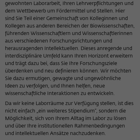
gewohnten Laborarbeit, Ihren Lehrverpflichtungen und
nicht an Dritte weitergegeben.
dem Wettbewerb um Fördermittel und Stellen. Hier
Name
fe_typo_user
Name
Cookie-Informationen anzeigen
_pk_id
sind Sie Teil einer Gemeinschaft von Kolleginnen und
Kollegen aus anderen Bereichen der Biowissenschaften,
Anbieter
Wissenschaftskolleg zu Berlin
Anbieter
Matomo
Externe Inhalte
führenden Wissenschaftlern und Wissenschaftlerinnen
Laufzeit
Session-Dauer
aus verschiedenen Forschungsrichtungen und
Wir verwenden auf unserer Webseite externe Inhalte, um
Laufzeit
13 Monate
Ihnen zusätzliche Informationen anzubieten. Diese externen
herausragenden Intellektuellen. Dieses anregende und
Dieses Cookie dient zur Identifizierung
Inhalte sind Videos der Video-Plattform Vimeo, Inhalte des
interdisziplinäre Umfeld kann Ihren Horizont erweitern
Dieses Cookie dient dazu, den/die
einer Session-ID bei der Anmeldung am
Nachrichtendienstes Bluesky und Karten der
und trägt dazu bei, dass Sie Ihre Forschungsziele
Zweck
Besucher:in über eine Besucher-ID
Zweck
OpenStreetMap Foundation (OSMF). Wenn Sie der
internen Bereich der Webseite des
zuzuordnen.
überdenken und neu definieren können. Wir möchten
Darstellung externer Inhalte zustimmen, verwendet Vimeo
Wissenschaftskollegs.
Sie dazu ermutigen, gewagte und ungewöhnliche
den lokalen Speicher des Browsers, um Informationen über
Ideen zu verfolgen, und Ihnen helfen, neue
Ihre Nutzung der Videos zu speichern (z.B. Häufigkeit des
Name
_pk_ref
wissenschaftliche Interaktionen zu entwickeln.
Aufrufes, Dauer der Abspielzeit, etc). Außerdem willigen Sie
ein, dass eine Verbindung zu den externen Diensten ggf. in
Da wir keine Laborräume zur Verfügung stellen, ist dies
Anbieter
Matomo
sog. Drittstaaten wie den USA hergestellt wird, deren
nicht einfach „ein weiteres Stipendium“, sondern die
Datenschutzniveau von der EU nicht als mit EU-Standards
Laufzeit
6 Monate
Möglichkeit, sich von Ihrem Alltag im Labor zu lösen
gleichwertig eingeschätzt wurde. Es besteht insbesondere
und über Ihre institutionellen Rahmenbedingungen
das Risiko, dass Ihre Daten durch dortige Behörden, zu
Dieses Cookie dient dazu, zu speichern,
Kontroll- und zu Überwachungszwecken, möglicherweise
und intellektuellen Ansätze nachzudenken.
von welcher Website oder Suchmaschine
auch ohne Rechtsbehelfsmöglichkeiten, verarbeitet werden