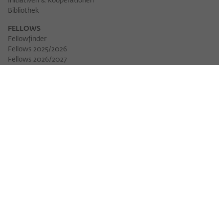
Initiativen & Kooperationen
Bibliothek
FELLOWS
Fellowfinder
Fellows 2025/2026
Fellows 2026/2027
Permanent Fellows
Alumni
VERANSTALTUNGEN
Veranstaltungskalender
Workshops
Veranstaltungsreihen
Three Cultures Forum
WIKOTHEK
Wiko Shorts
Lectures & Keynotes
Features
Köpfe und Ideen
Arbeitsvorhaben