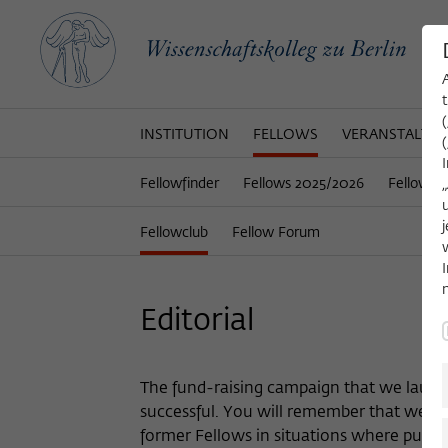
INSTITUTION
FELLOWS
VERANSTALTU
Fellowfinder
Fellows 2025/2026
Fellows 
Fellowclub
Fellow Forum
Editorial
The fund-raising campaign that we launche
successful. You will remember that we ask
former Fellows in situations where publ