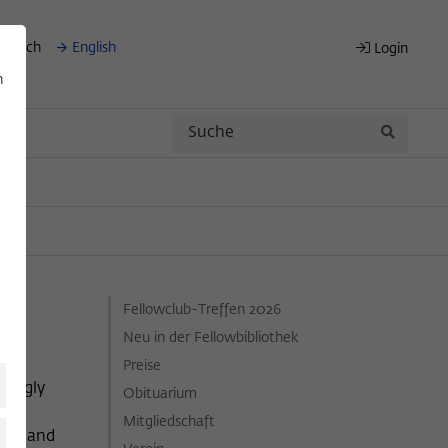
eutsch
English
Login
n
Search
Search
Fellowclub-Treffen 2026
Neu in der Fellowbibliothek
Preise
isingly
Obituarium
elp
Mitgliedschaft
able and