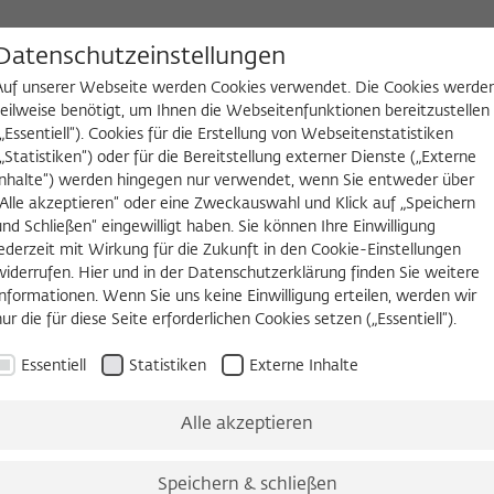
D
Datenschutzeinstellungen
Auf unserer Webseite werden Cookies verwendet. Die Cookies werde
teilweise benötigt, um Ihnen die Webseitenfunktionen bereitzustellen
(„Essentiell“). Cookies für die Erstellung von Webseitenstatistiken
NGEN
WIKOTHEK
FELLOW WERDEN
(„Statistiken“) oder für die Bereitstellung externer Dienste („Externe
Inhalte“) werden hingegen nur verwendet, wenn Sie entweder über
2026/2027
Permanent Fellows
Alumni
„Alle akzeptieren“ oder eine Zweckauswahl und Klick auf „Speichern
und Schließen“ eingewilligt haben. Sie können Ihre Einwilligung
jederzeit mit Wirkung für die Zukunft in den Cookie-Einstellungen
widerrufen. Hier und in der Datenschutzerklärung finden Sie weitere
Informationen. Wenn Sie uns keine Einwilligung erteilen, werden wir
nur die für diese Seite erforderlichen Cookies setzen („Essentiell“).
Essentiell
Statistiken
Externe Inhalte
Alle akzeptieren
d in the last issue of this newsletter turned out to be surpr
ed you to support the Fellows’ Club in two of its tasks: to h
ic money – through the Wissenschaftskolleg – was not avail
Speichern & schließen