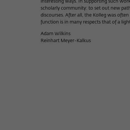
interesting ways. In supporting such worksho
scholarly community: to set out new path
discourses. After all, the Kolleg was often
function is in many respects that of a lig
Adam Wilkins
Reinhart Meyer-Kalkus