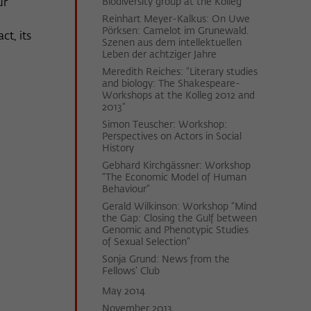
Biodiversity group at the Kolleg
ur
Reinhart Meyer-Kalkus: On Uwe
Pörksen: Camelot im Grunewald.
ct, its
Szenen aus dem intellektuellen
Leben der achtziger Jahre
Meredith Reiches: "Literary studies
and biology: The Shakespeare-
Workshops at the Kolleg 2012 and
2013"
Simon Teuscher: Workshop:
Perspectives on Actors in Social
History
Gebhard Kirchgässner: Workshop
“The Economic Model of Human
Behaviour”
Gerald Wilkinson: Workshop “Mind
the Gap: Closing the Gulf between
Genomic and Phenotypic Studies
of Sexual Selection”
Sonja Grund: News from the
Fellows’ Club
May 2014
November 2013