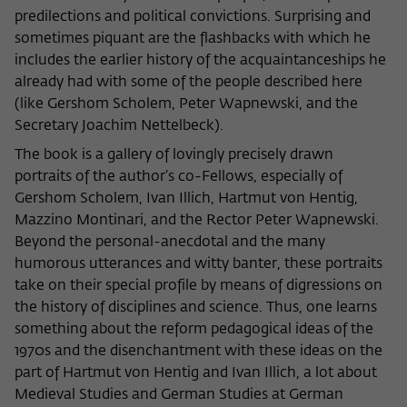
Zweck
der/die Besucher:in durch eine Verlinkung
predilections and political convictions. Surprising and
können
auf wiko-berlin.de weitergeleitet wurde.
sometimes piquant are the flashbacks with which he
includes the earlier history of the acquaintanceships he
already had with some of the people described here
Name
_pk_ses
(like Gershom Scholem, Peter Wapnewski, and the
Secretary Joachim Nettelbeck).
Anbieter
Matomo
The book is a gallery of lovingly precisely drawn
Laufzeit
30 Minuten
portraits of the author’s co-Fellows, especially of
Gershom Scholem, Ivan Illich, Hartmut von Hentig,
Dieses kurzlebige Cookie wird dazu
Mazzino Montinari, and the Rector Peter Wapnewski.
verwendet, vorübergehend Daten über
Beyond the personal-anecdotal and the many
Zweck
den aktuellen Aufenthalt des Besuchs auf
humorous utterances and witty banter, these portraits
der Webseite des Wissenschaftskollegs
take on their special profile by means of digressions on
zu speichern.
the history of disciplines and science. Thus, one learns
something about the reform pedagogical ideas of the
1970s and the disenchantment with these ideas on the
part of Hartmut von Hentig and Ivan Illich, a lot about
Medieval Studies and German Studies at German