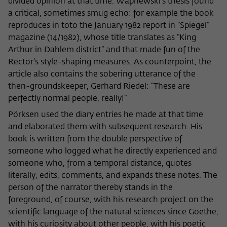
divided opinion at that time. Wapnewski’s thesis found
nicht an Dritte weitergegeben.
a critical, sometimes smug echo; for example the book
Name
fe_typo_user
reproduces in toto the January 1982 report in “Spiegel”
Name
Cookie-Informationen anzeigen
_pk_id
magazine (14/1982), whose title translates as “King
Anbieter
Wissenschaftskolleg zu Berlin
Anbieter
Matomo
Arthur in Dahlem district” and that made fun of the
Externe Inhalte
Rector’s style-shaping measures. As counterpoint, the
Laufzeit
Session-Dauer
Wir verwenden auf unserer Webseite externe Inhalte, um
Laufzeit
13 Monate
article also contains the sobering utterance of the
Ihnen zusätzliche Informationen anzubieten. Diese externen
then-groundskeeper, Gerhard Riedel: “These are
Dieses Cookie dient zur Identifizierung
Inhalte sind Videos der Video-Plattform Vimeo, Inhalte des
Dieses Cookie dient dazu, den/die
perfectly normal people, really!”
einer Session-ID bei der Anmeldung am
Nachrichtendienstes Bluesky und Karten der
Zweck
Besucher:in über eine Besucher-ID
Zweck
OpenStreetMap Foundation (OSMF). Wenn Sie der
internen Bereich der Webseite des
Pörksen used the diary entries he made at that time
zuzuordnen.
Darstellung externer Inhalte zustimmen, verwendet Vimeo
Wissenschaftskollegs.
and elaborated them with subsequent research. His
den lokalen Speicher des Browsers, um Informationen über
book is written from the double perspective of
Ihre Nutzung der Videos zu speichern (z.B. Häufigkeit des
Name
_pk_ref
someone who logged what he directly experienced and
Aufrufes, Dauer der Abspielzeit, etc). Außerdem willigen Sie
ein, dass eine Verbindung zu den externen Diensten ggf. in
someone who, from a temporal distance, quotes
Anbieter
Matomo
sog. Drittstaaten wie den USA hergestellt wird, deren
literally, edits, comments, and expands these notes. The
Datenschutzniveau von der EU nicht als mit EU-Standards
person of the narrator thereby stands in the
Laufzeit
6 Monate
gleichwertig eingeschätzt wurde. Es besteht insbesondere
foreground, of course, with his research project on the
das Risiko, dass Ihre Daten durch dortige Behörden, zu
scientific language of the natural sciences since Goethe,
Dieses Cookie dient dazu, zu speichern,
Kontroll- und zu Überwachungszwecken, möglicherweise
von welcher Website oder Suchmaschine
with his curiosity about other people, with his poetic
auch ohne Rechtsbehelfsmöglichkeiten, verarbeitet werden