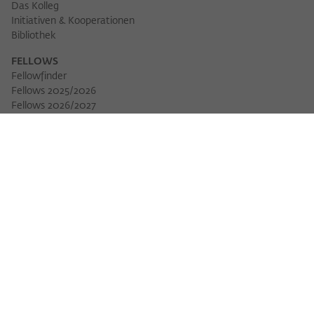
Das Kolleg
Initiativen & Kooperationen
Bibliothek
FELLOWS
Fellowfinder
Fellows 2025/2026
Fellows 2026/2027
Permanent Fellows
Alumni
VERANSTALTUNGEN
Veranstaltungskalender
Workshops
Veranstaltungsreihen
Three Cultures Forum
WIKOTHEK
Wiko Shorts
Lectures & Keynotes
Features
Köpfe und Ideen