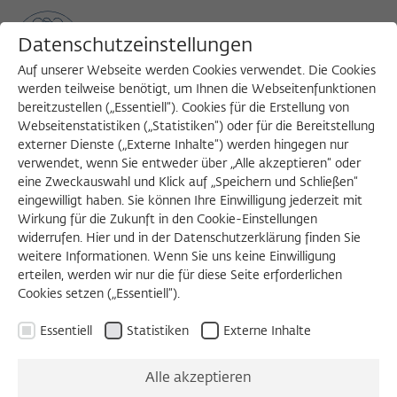
Datenschutzeinstellungen
Auf unserer Webseite werden Cookies verwendet. Die Cookies
werden teilweise benötigt, um Ihnen die Webseitenfunktionen
bereitzustellen („Essentiell“). Cookies für die Erstellung von
Sea
MENU
Search
Webseitenstatistiken („Statistiken“) oder für die Bereitstellung
externer Dienste („Externe Inhalte“) werden hingegen nur
verwendet, wenn Sie entweder über „Alle akzeptieren“ oder
eine Zweckauswahl und Klick auf „Speichern und Schließen“
Recollections of the first year
eingewilligt haben. Sie können Ihre Einwilligung jederzeit mit
Wirkung für die Zukunft in den Cookie-Einstellungen
of the Wissenschaftskolleg zu
widerrufen. Hier und in der Datenschutzerklärung finden Sie
weitere Informationen. Wenn Sie uns keine Einwilligung
Berlin 1981/82:
erteilen, werden wir nur die für diese Seite erforderlichen
Cookies setzen („Essentiell“).
Uwe Pörksen’s new book “Camelot im Grunewald.
Essentiell
Statistiken
Externe Inhalte
Szenen aus dem intellektuellen Leben der achtziger
Jahre” (Munich 2014)
Alle akzeptieren