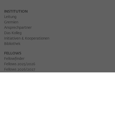
INSTITUTION
Leitung
Gremien
Ansprechpartner
Das Kolleg
Initiativen & Kooperationen
Bibliothek
FELLOWS
Fellowfinder
Fellows 2025/2026
Fellows 2026/2027
Permanent Fellows
Alumni
VERANSTALTUNGEN
Veranstaltungskalender
Workshops
Veranstaltungsreihen
Three Cultures Forum