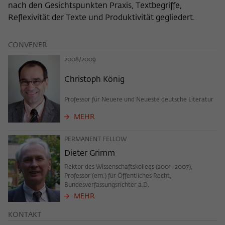
Zweck
nach den Gesichtspunkten Praxis, Textbegriffe,
der/die Besucher:in durch eine Verlinkung
können
Reflexivität der Texte und Produktivität gegliedert.
auf wiko-berlin.de weitergeleitet wurde.
CONVENER
Name
_pk_ses
2008/2009
Anbieter
Matomo
Christoph König
Laufzeit
30 Minuten
Professor für Neuere und Neueste deutsche Literatur
Dieses kurzlebige Cookie wird dazu
MEHR
verwendet, vorübergehend Daten über
Zweck
den aktuellen Aufenthalt des Besuchs auf
PERMANENT FELLOW
der Webseite des Wissenschaftskollegs
Dieter Grimm
zu speichern.
Rektor des Wissenschaftskollegs (2001–2007),
Professor (em.) für Öffentliches Recht,
Bundesverfassungsrichter a.D.
MEHR
KONTAKT