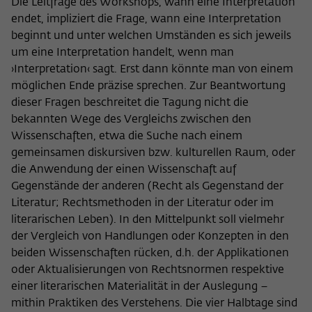
Die Leitfrage des Workshops, wann eine Interpretation
nicht an Dritte weitergegeben.
endet, impliziert die Frage, wann eine Interpretation
Name
fe_typo_user
beginnt und unter welchen Umständen es sich jeweils
Name
Cookie-Informationen anzeigen
_pk_id
um eine Interpretation handelt, wenn man
Anbieter
Wissenschaftskolleg zu Berlin
Anbieter
Matomo
›Interpretation‹ sagt. Erst dann könnte man von einem
Externe Inhalte
möglichen Ende präzise sprechen. Zur Beantwortung
Laufzeit
Session-Dauer
Wir verwenden auf unserer Webseite externe Inhalte, um
Laufzeit
13 Monate
dieser Fragen beschreitet die Tagung nicht die
Ihnen zusätzliche Informationen anzubieten. Diese externen
bekannten Wege des Vergleichs zwischen den
Dieses Cookie dient zur Identifizierung
Inhalte sind Videos der Video-Plattform Vimeo, Inhalte des
Dieses Cookie dient dazu, den/die
einer Session-ID bei der Anmeldung am
Wissenschaften, etwa die Suche nach einem
Nachrichtendienstes Bluesky und Karten der
Zweck
Besucher:in über eine Besucher-ID
Zweck
OpenStreetMap Foundation (OSMF). Wenn Sie der
internen Bereich der Webseite des
gemeinsamen diskursiven bzw. kulturellen Raum, oder
zuzuordnen.
Darstellung externer Inhalte zustimmen, verwendet Vimeo
Wissenschaftskollegs.
die Anwendung der einen Wissenschaft auf
den lokalen Speicher des Browsers, um Informationen über
Gegenstände der anderen (Recht als Gegenstand der
Ihre Nutzung der Videos zu speichern (z.B. Häufigkeit des
Name
_pk_ref
Literatur; Rechtsmethoden in der Literatur oder im
Aufrufes, Dauer der Abspielzeit, etc). Außerdem willigen Sie
literarischen Leben). In den Mittelpunkt soll vielmehr
ein, dass eine Verbindung zu den externen Diensten ggf. in
Anbieter
Matomo
der Vergleich von Handlungen oder Konzepten in den
sog. Drittstaaten wie den USA hergestellt wird, deren
beiden Wissenschaften rücken, d.h. der Applikationen
Datenschutzniveau von der EU nicht als mit EU-Standards
Laufzeit
6 Monate
gleichwertig eingeschätzt wurde. Es besteht insbesondere
oder Aktualisierungen von Rechtsnormen respektive
das Risiko, dass Ihre Daten durch dortige Behörden, zu
einer literarischen Materialität in der Auslegung –
Dieses Cookie dient dazu, zu speichern,
Kontroll- und zu Überwachungszwecken, möglicherweise
mithin Praktiken des Verstehens. Die vier Halbtage sind
von welcher Website oder Suchmaschine
auch ohne Rechtsbehelfsmöglichkeiten, verarbeitet werden