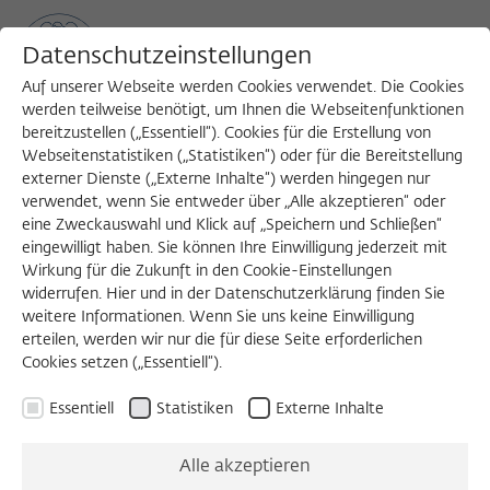
Datenschutzeinstellungen
Auf unserer Webseite werden Cookies verwendet. Die Cookies
werden teilweise benötigt, um Ihnen die Webseitenfunktionen
bereitzustellen („Essentiell“). Cookies für die Erstellung von
Sea
MENU
Search
Webseitenstatistiken („Statistiken“) oder für die Bereitstellung
externer Dienste („Externe Inhalte“) werden hingegen nur
verwendet, wenn Sie entweder über „Alle akzeptieren“ oder
eine Zweckauswahl und Klick auf „Speichern und Schließen“
eingewilligt haben. Sie können Ihre Einwilligung jederzeit mit
Wirkung für die Zukunft in den Cookie-Einstellungen
widerrufen. Hier und in der Datenschutzerklärung finden Sie
Texte (via Wikocloud)
weitere Informationen. Wenn Sie uns keine Einwilligung
erteilen, werden wir nur die für diese Seite erforderlichen
Cookies setzen („Essentiell“).
WORKSHOP 2016/2017 | FELLOW FORUM
Essentiell
Statistiken
Externe Inhalte
Wann endet eine
Alle akzeptieren
Interpretation?