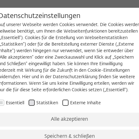
D
Datenschutzeinstellungen
Auf unserer Webseite werden Cookies verwendet. Die Cookies werde
teilweise benötigt, um Ihnen die Webseitenfunktionen bereitzustellen
(„Essentiell“). Cookies für die Erstellung von Webseitenstatistiken
NGEN
WIKOTHEK
FELLOW WERDEN
(„Statistiken“) oder für die Bereitstellung externer Dienste („Externe
Inhalte“) werden hingegen nur verwendet, wenn Sie entweder über
 Kolleg
Initiativen & Kooperationen
Bibliothek
„Alle akzeptieren“ oder eine Zweckauswahl und Klick auf „Speichern
und Schließen“ eingewilligt haben. Sie können Ihre Einwilligung
Anna Krüger
Some Institutes for Advanced Study
jederzeit mit Wirkung für die Zukunft in den Cookie-Einstellungen
Stiftung
(SIAS)
widerrufen. Hier und in der Datenschutzerklärung finden Sie weitere
Informationen. Wenn Sie uns keine Einwilligung erteilen, werden wir
nur die für diese Seite erforderlichen Cookies setzen („Essentiell“).
d Study (SIAS)
Essentiell
Statistiken
Externe Inhalte
stitutes for Advanced Study in Europa und Nordamerika. Er w
m regelmäßigen Erfahrungsaustausch zwischen den Institute
Alle akzeptieren
meinsam den New Europe Prize vergeben und verantworteten
tes" (SIASSI), eine Weiterführung der "European and Ameri
Speichern & schließen