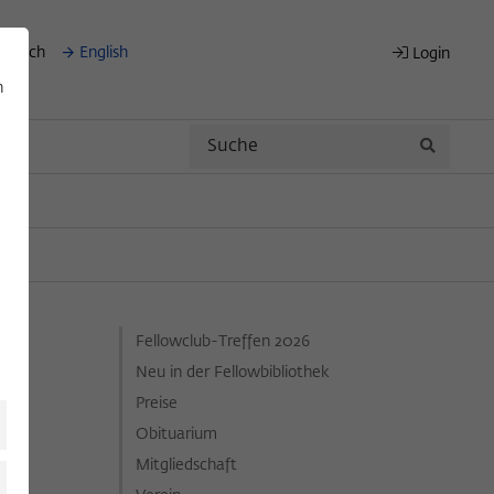
eutsch
English
Login
n
Search
Search
rt
Fellowclub-Treffen 2026
Neu in der Fellowbibliothek
Preise
nce.
Obituarium
and
Mitgliedschaft