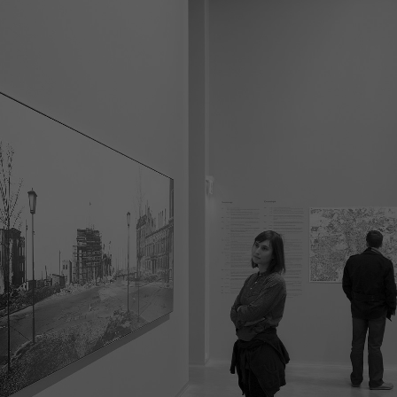
Name
_pk_ses
Anbieter
Matomo
Laufzeit
30 Minuten
Dieses kurzlebige Cookie wird dazu verwendet,
vorübergehend Daten über den aktuellen
Zweck
Aufenthalt des Besuchs auf der Webseite des
Wissenschaftskollegs zu speichern.