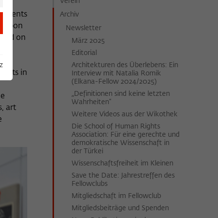
Verein
ocuments
Archiv
ed upon
Newsletter
rked on
März 2025
of
Editorial
ee
z
Architekturen des Überlebens: Ein
ments in
Interview mit Natalia Romik
(Elkana-Fellow 2024/2025)
„Definitionen sind keine letzten
he
Wahrheiten“
, art
Weitere Videos aus der Wikothek
e
Die School of Human Rights
Association: Für eine gerechte und
demokratische Wissenschaft in
der Türkei
Wissenschaftsfreiheit im Kleinen
Save the Date: Jahrestreffen des
Fellowclubs
Mitgliedschaft im Fellowclub
Mitgliedsbeiträge und Spenden