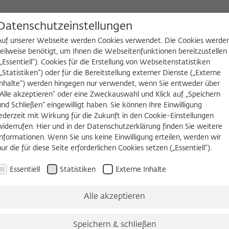
D
Datenschutzeinstellungen
Auf unserer Webseite werden Cookies verwendet. Die Cookies werde
teilweise benötigt, um Ihnen die Webseitenfunktionen bereitzustellen
(„Essentiell“). Cookies für die Erstellung von Webseitenstatistiken
NGEN
WIKOTHEK
FELLOW WERDEN
(„Statistiken“) oder für die Bereitstellung externer Dienste („Externe
Inhalte“) werden hingegen nur verwendet, wenn Sie entweder über
2026/2027
Permanent Fellows
Alumni
„Alle akzeptieren“ oder eine Zweckauswahl und Klick auf „Speichern
und Schließen“ eingewilligt haben. Sie können Ihre Einwilligung
jederzeit mit Wirkung für die Zukunft in den Cookie-Einstellungen
widerrufen. Hier und in der Datenschutzerklärung finden Sie weitere
Informationen. Wenn Sie uns keine Einwilligung erteilen, werden wir
nur die für diese Seite erforderlichen Cookies setzen („Essentiell“).
plorations between Documentation and A
Essentiell
Statistiken
Externe Inhalte
lub, Wissenschaftskolleg, June 19–20, 2025
stablished an annual fellowship for a photographer in reside
Alle akzeptieren
 renowned photographers have shown how artistic practices 
nd inspire each other. The work of
Hannah Darabi (Fellow
Speichern & schließen