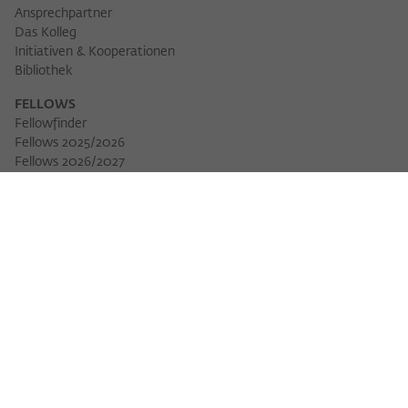
Ansprechpartner
Das Kolleg
Initiativen & Kooperationen
Bibliothek
FELLOWS
Fellowfinder
Fellows 2025/2026
Fellows 2026/2027
Permanent Fellows
Alumni
VERANSTALTUNGEN
Veranstaltungskalender
Workshops
Veranstaltungsreihen
Three Cultures Forum
WIKOTHEK
Wiko Shorts
Lectures & Keynotes
Features