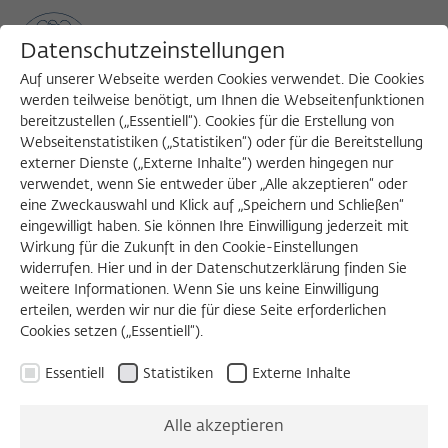
Datenschutzeinstellungen
Auf unserer Webseite werden Cookies verwendet. Die Cookies
werden teilweise benötigt, um Ihnen die Webseitenfunktionen
bereitzustellen („Essentiell“). Cookies für die Erstellung von
Sea
MENU
Search
Webseitenstatistiken („Statistiken“) oder für die Bereitstellung
externer Dienste („Externe Inhalte“) werden hingegen nur
verwendet, wenn Sie entweder über „Alle akzeptieren“ oder
eine Zweckauswahl und Klick auf „Speichern und Schließen“
Conversation with a Left-
eingewilligt haben. Sie können Ihre Einwilligung jederzeit mit
Wirkung für die Zukunft in den Cookie-Einstellungen
Handed Hairdresser: The
widerrufen. Hier und in der Datenschutzerklärung finden Sie
weitere Informationen. Wenn Sie uns keine Einwilligung
Cutting-Edge Sociology of
erteilen, werden wir nur die für diese Seite erforderlichen
Cookies setzen („Essentiell“).
Barbara Thériault (Fellow
Essentiell
Statistiken
Externe Inhalte
2023/2024)
Alle akzeptieren