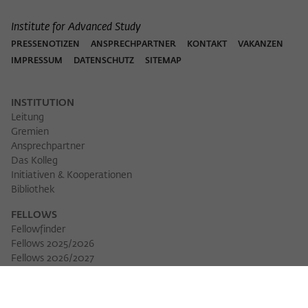
Institute for Advanced Study
PRESSENOTIZEN
ANSPRECHPARTNER
KONTAKT
VAKANZEN
IMPRESSUM
DATENSCHUTZ
SITEMAP
INSTITUTION
Leitung
Gremien
Ansprechpartner
Das Kolleg
Initiativen & Kooperationen
Bibliothek
FELLOWS
Fellowfinder
Fellows 2025/2026
Fellows 2026/2027
Permanent Fellows
Alumni