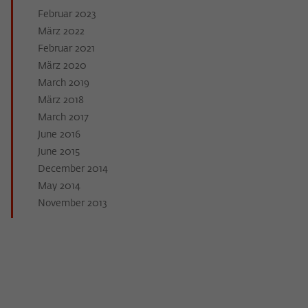
Zweck
der/die Besucher:in durch eine Verlinkung
können
Februar 2023
auf wiko-berlin.de weitergeleitet wurde.
März 2022
Februar 2021
März 2020
Name
_pk_ses
March 2019
Anbieter
Matomo
März 2018
March 2017
Laufzeit
30 Minuten
June 2016
June 2015
Dieses kurzlebige Cookie wird dazu
December 2014
verwendet, vorübergehend Daten über
May 2014
Zweck
den aktuellen Aufenthalt des Besuchs auf
November 2013
der Webseite des Wissenschaftskollegs
zu speichern.