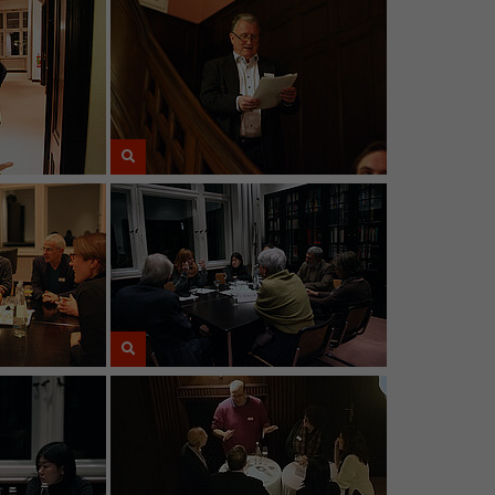
Name
_pk_ses
Anbieter
Matomo
Laufzeit
30 Minuten
Dieses kurzlebige Cookie wird dazu verwendet,
vorübergehend Daten über den aktuellen
Zweck
Aufenthalt des Besuchs auf der Webseite des
Wissenschaftskollegs zu speichern.