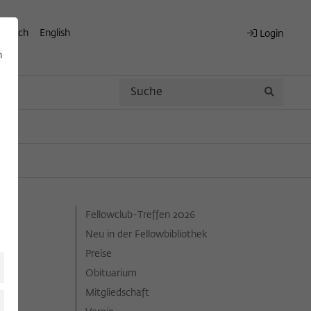
eutsch
English
Login
n
Search
Search
Fellowclub-Treffen 2026
Neu in der Fellowbibliothek
Preise
Obituarium
Mitgliedschaft