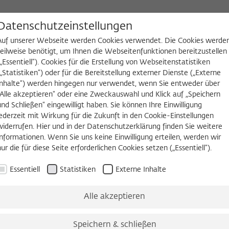
D
Datenschutzeinstellungen
Auf unserer Webseite werden Cookies verwendet. Die Cookies werde
teilweise benötigt, um Ihnen die Webseitenfunktionen bereitzustellen
(„Essentiell“). Cookies für die Erstellung von Webseitenstatistiken
NGEN
WIKOTHEK
FELLOW WERDEN
(„Statistiken“) oder für die Bereitstellung externer Dienste („Externe
Inhalte“) werden hingegen nur verwendet, wenn Sie entweder über
2026/2027
Permanent Fellows
Alumni
„Alle akzeptieren“ oder eine Zweckauswahl und Klick auf „Speichern
und Schließen“ eingewilligt haben. Sie können Ihre Einwilligung
jederzeit mit Wirkung für die Zukunft in den Cookie-Einstellungen
widerrufen. Hier und in der Datenschutzerklärung finden Sie weitere
Informationen. Wenn Sie uns keine Einwilligung erteilen, werden wir
nur die für diese Seite erforderlichen Cookies setzen („Essentiell“).
Essentiell
Statistiken
Externe Inhalte
Alle akzeptieren
Speichern & schließen