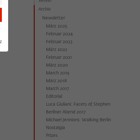
Verein
Archiv
Newsletter
März 2025
Februar 2024
z
Februar 2023
März 2022
Februar 2021
März 2020
March 2019
März 2018
March 2017
Editorial
Luca Giuliani: Facets of Stephen
Berliner Abend 2017
Michael Jennions: Walking Berlin
Nostalgia
Prizes