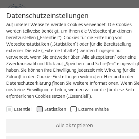
Datenschutzeinstellungen
Auf unserer Webseite werden Cookies verwendet. Die Cookies
werden teilweise benötigt, um Ihnen die Webseitenfunktionen
bereitzustellen („Essentiell“). Cookies für die Erstellung von
MENU
Search
Webseitenstatistiken („Statistiken“) oder für die Bereitstellung
externer Dienste („Externe Inhalte“) werden hingegen nur
verwendet, wenn Sie entweder über „Alle akzeptieren“ oder eine
Zweckauswahl und Klick auf „Speichern und Schließen“ eingewillig
DISKUSSION
haben. Sie können Ihre Einwilligung jederzeit mit Wirkung für die
Montag, 17.04.2023
Zukunft in den Cookie-Einstellungen widerrufen. Hier und in der
Datenschutzerklärung finden Sie weitere Informationen. Wenn Si
19:00 – 21:00 Uhr
uns keine Einwilligung erteilen, werden wir nur die für diese Seite
erforderlichen Cookies setzen („Essentiell“).
Wissenschaftskolleg zu Berlin
Essentiell
Statistiken
Externe Inhalte
Das
Alle akzeptieren