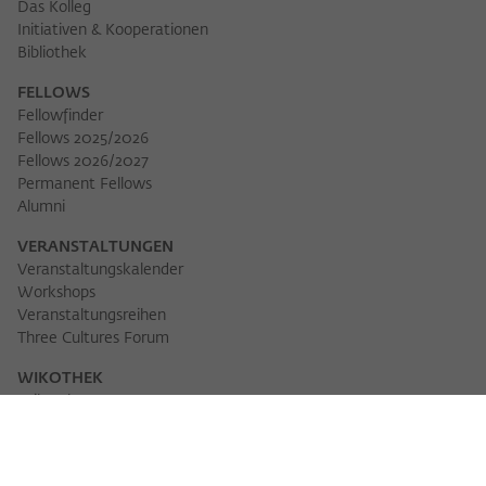
Das Kolleg
Initiativen & Kooperationen
Bibliothek
FELLOWS
Fellowfinder
Fellows 2025/2026
Fellows 2026/2027
Permanent Fellows
Alumni
VERANSTALTUNGEN
Veranstaltungskalender
Workshops
Veranstaltungsreihen
Three Cultures Forum
WIKOTHEK
Wiko Shorts
Lectures & Keynotes
Features
Köpfe und Ideen