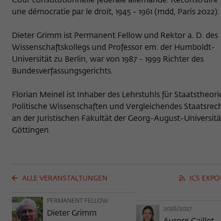
Cour constitutionnelle fédérale allemande. Reconstruire
une démocratie par le droit, 1945 - 1961 (mdd, Paris 2022).
Name
_pk_ses
Dieter Grimm ist Permanent Fellow und Rektor a. D. des
Wissenschaftskollegs und Professor em. der Humboldt-
Anbieter
Matomo
Universität zu Berlin, war von 1987 - 1999 Richter des
Bundesverfassungsgerichts.
Laufzeit
30 Minuten
Dieses kurzlebige Cookie wird dazu
Florian Meinel ist Inhaber des Lehrstuhls für Staatstheori
verwendet, vorübergehend Daten über den
Politische Wissenschaften und Vergleichendes Staatsrec
Zweck
aktuellen Aufenthalt des Besuchs auf der
an der Juristischen Fakultät der Georg-August-Universitä
Webseite des Wissenschaftskollegs zu
Göttingen.
speichern.
ALLE VERANSTALTUNGEN
ICS EXPO
PERMANENT FELLOW
2026/2027
Dieter Grimm