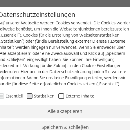
D
Datenschutzeinstellungen
Auf unserer Webseite werden Cookies verwendet. Die Cookies werde
teilweise benötigt, um Ihnen die Webseitenfunktionen bereitzustellen
(„Essentiell“). Cookies für die Erstellung von Webseitenstatistiken
NGEN
WIKOTHEK
FELLOW WERDEN
(„Statistiken“) oder für die Bereitstellung externer Dienste („Externe
Inhalte“) werden hingegen nur verwendet, wenn Sie entweder über
staltungsreihen
Three Cultures Forum
„Alle akzeptieren“ oder eine Zweckauswahl und Klick auf „Speichern
und Schließen“ eingewilligt haben. Sie können Ihre Einwilligung
jederzeit mit Wirkung für die Zukunft in den Cookie-Einstellungen
widerrufen. Hier und in der Datenschutzerklärung finden Sie weitere
Informationen. Wenn Sie uns keine Einwilligung erteilen, werden wir
nur die für diese Seite erforderlichen Cookies setzen („Essentiell“).
Essentiell
Statistiken
Externe Inhalte
Alle akzeptieren
Speichern & schließen