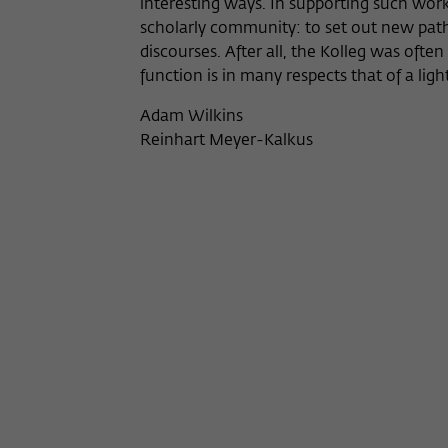
interesting ways. In supporting such worksho
scholarly community: to set out new path
discourses. After all, the Kolleg was often
function is in many respects that of a lig
Adam Wilkins
Reinhart Meyer-Kalkus