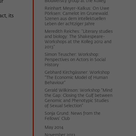
Biodiversity group at the Kolleg
ur
Reinhart Meyer-Kalkus: On Uwe
Pörksen: Camelot im Grunewald.
ct, its
Szenen aus dem intellektuellen
Leben der achtziger Jahre
Meredith Reiches: "Literary studies
and biology: The Shakespeare-
Workshops at the Kolleg 2012 and
2013"
Simon Teuscher: Workshop:
Perspectives on Actors in Social
History
Gebhard Kirchgässner: Workshop
“The Economic Model of Human
Behaviour”
Gerald Wilkinson: Workshop “Mind
the Gap: Closing the Gulf between
Genomic and Phenotypic Studies
of Sexual Selection”
Sonja Grund: News from the
Fellows’ Club
May 2014
November 2013