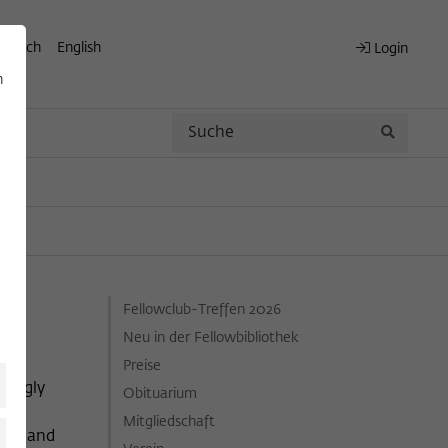
eutsch
English
Login
n
Search
Search
Fellowclub-Treffen 2026
Neu in der Fellowbibliothek
Preise
isingly
Obituarium
elp
Mitgliedschaft
able and