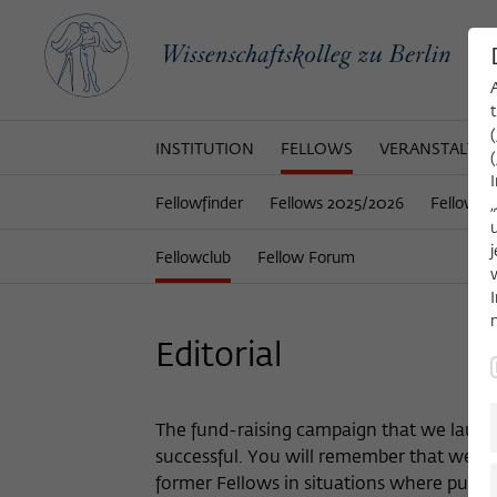
INSTITUTION
FELLOWS
VERANSTALTU
Fellowfinder
Fellows 2025/2026
Fellows 
Fellowclub
Fellow Forum
Editorial
The fund-raising campaign that we launche
successful. You will remember that we ask
former Fellows in situations where publ