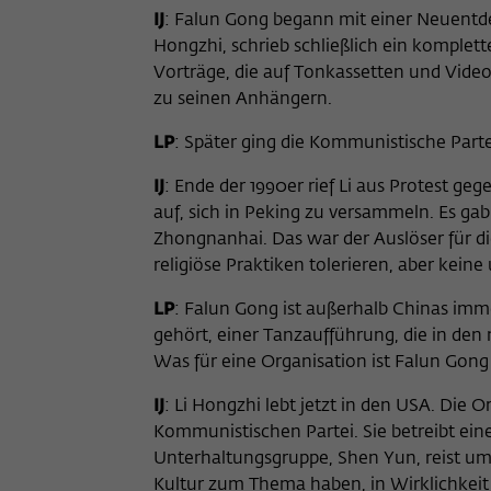
IJ
: Falun Gong begann mit einer Neuentdec
Hongzhi, schrieb schließlich ein komplett
Vorträge, die auf Tonkassetten und Vid
zu seinen Anhängern.
LP
: Später ging die Kommunistische Parte
IJ
: Ende der 1990er rief Li aus Protest ge
auf, sich in Peking zu versammeln. Es ga
Zhongnanhai. Das war der Auslöser für d
religiöse Praktiken tolerieren, aber kei
LP
: Falun Gong ist außerhalb Chinas imm
gehört, einer Tanzaufführung, die in de
Was für eine Organisation ist Falun Gong 
IJ
: Li Hongzhi lebt jetzt in den USA. Die O
Kommunistischen Partei. Sie betreibt ei
Unterhaltungsgruppe, Shen Yun, reist um 
Kultur zum Thema haben, in Wirklichkeit