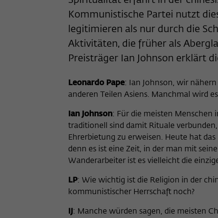
Spiritualität erfährt in der chin
Kommunistische Partei nutzt die
legitimieren als nur durch die Sc
Aktivitäten, die früher als Aberg
Preisträger Ian Johnson erklärt 
Leonardo Pape
: Ian Johnson, wir nähern
anderen Teilen Asiens. Manchmal wird es 
Ian Johnson
: Für die meisten Menschen im
traditionell sind damit Rituale verbunde
Ehrerbietung zu erweisen. Heute hat das 
denn es ist eine Zeit, in der man mit s
Wanderarbeiter ist es vielleicht die einzi
LP
: Wie wichtig ist die Religion in der c
kommunistischer Herrschaft noch?
IJ
: Manche würden sagen, die meisten Ch