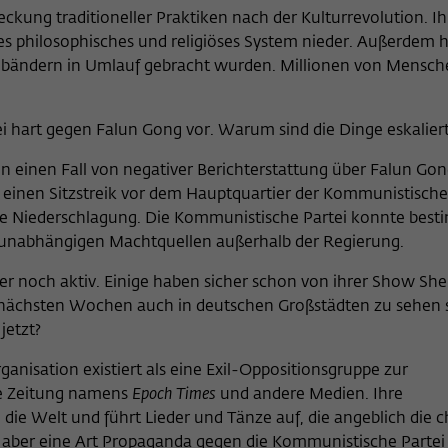
kung traditioneller Praktiken nach der Kulturrevolution. Ihr
es philosophisches und religiöses System nieder. Außerdem hi
eobändern in Umlauf gebracht wurden. Millionen von Mensc
i hart gegen Falun Gong vor. Warum sind die Dinge eskalier
gen einen Fall von negativer Berichterstattung über Falun Go
b einen Sitzstreik vor dem Hauptquartier der Kommunistische
ie Niederschlagung. Die Kommunistische Partei konnte best
ne unabhängigen Machtquellen außerhalb der Regierung.
er noch aktiv. Einige haben sicher schon von ihrer Show Sh
n nächsten Wochen auch in deutschen Großstädten zu sehen s
jetzt?
rganisation existiert als eine Exil-Oppositionsgruppe zur
ne Zeitung namens
Epoch Times
und andere Medien. Ihre
die Welt und führt Lieder und Tänze auf, die angeblich die c
 aber eine Art Propaganda gegen die Kommunistische Partei 