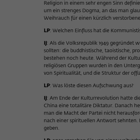
Religion in einem sehr engen Sinn definie
um ein strenges Dogma, an das man glaubt
Weihrauch für einen kürzlich verstorbenen
LP
: Welchen Einfluss hat die Kommunistis
IJ
: Als die Volksrepublik 1949 gegründet w
sollten: die buddhistische, taoistische, p
bestehen noch heute. Während der Kulturr
religiösen Gruppen wurden in den Unter
von Spiritualität, und die Struktur der of
LP
: Was löste diesen Aufschwung aus?
IJ
: Am Ende der Kulturrevolution hatte di
China eine totalitäre Diktatur. Danach h
man die Macht der Partei nicht herausfor
nach einer spirituellen Antwort sehnten.
geben.