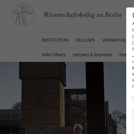
INSTITUTION
FELLOWS
VERANSTALTU
Wiko Shorts
Lectures & Keynotes
Featur