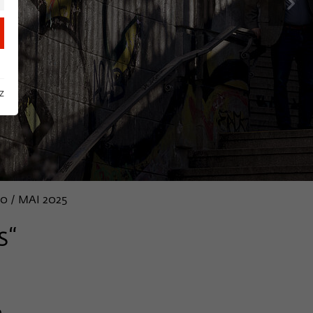
next
z
0 / MAI 2025
s“