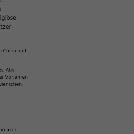
e
u
igiöse
itzer-
in China und
es. Aber
der Vorfahren
e Menschen,
enn man