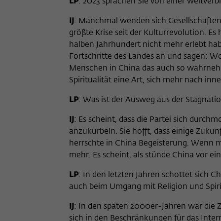
LP
: 2023 sprachen Sie von einer weitverb
IJ
: Manchmal wenden sich Gesellschaften in
größte Krise seit der Kulturrevolution. Es
halben Jahrhundert nicht mehr erlebt hab
Fortschritte des Landes an und sagen: Wo
Menschen in China das auch so wahrnehme
Spiritualität eine Art, sich mehr nach in
LP
: Was ist der Ausweg aus der Stagnati
IJ
: Es scheint, dass die Partei sich durch
anzukurbeln. Sie hofft, dass einige Zuku
herrschte in China Begeisterung. Wenn m
mehr. Es scheint, als stünde China vor ei
LP
: In den letzten Jahren schottet sich 
auch beim Umgang mit Religion und Spiri
IJ
: In den späten 2000er-Jahren war die Zi
sich in den Beschränkungen für das Inter