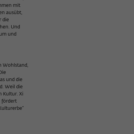
ommen mit
en ausübt,
r die
chen. Und
tum und
on Wohlstand,
Die
as und die
. Weil die
n Kultur. Xi
 fördert
 Kulturerbe“