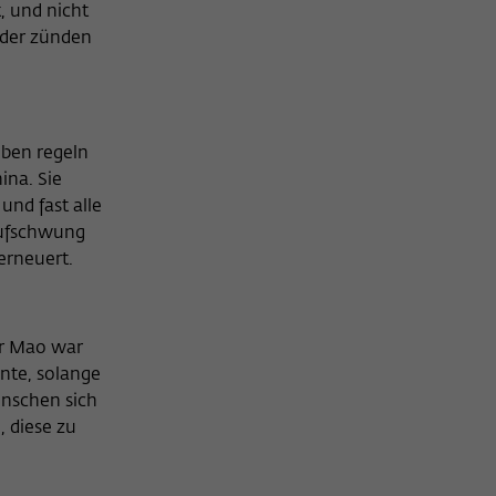
, und nicht
oder zünden
eben regeln
ina. Sie
und fast alle
Aufschwung
 erneuert.
er Mao war
nte, solange
enschen sich
, diese zu