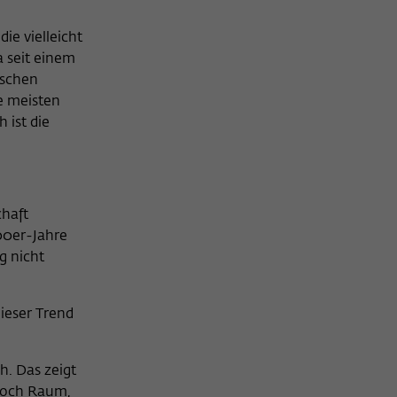
ie vielleicht
a seit einem
ischen
e meisten
 ist die
chaft
000er-Jahre
g nicht
dieser Trend
h. Das zeigt
 noch Raum,