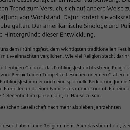
esischen Gesellschaft einen neuen Aufschwung. Di
Anbieter
Wissenschaftskolleg zu Berlin
sen Trend zum Versuch, sich auf andere Weise z
Anbieter
Matomo
Externe Inhalte
haffung von Wohlstand. Dafür fördert sie volksrel
Laufzeit
Session-Dauer
Wir verwenden auf unserer Webseite externe Inhalte, um Ihnen
Laufzeit
13 Monate
laube galten. Der amerikanische Sinologe und Pul
zusätzliche Informationen anzubieten. Diese externen Inhalte sind
Dieses Cookie dient zur Identifizierung einer
Videos der Video-Plattform Vimeo, Inhalte des Nachrichtendienstes
die Hintergründe dieser Entwicklung.
Dieses Cookie dient dazu, den/die Besucher:in
Zweck
Zweck
Session-ID bei der Anmeldung am internen
Bluesky und Karten der OpenStreetMap Foundation (OSMF). Wenn
über eine Besucher-ID zuzuordnen.
Bereich der Webseite des Wissenschaftskollegs.
Sie der Darstellung externer Inhalte zustimmen, verwendet Vimeo
 uns dem Frühlingsfest, dem wichtigsten traditionellen Fest 
den lokalen Speicher des Browsers, um Informationen über Ihre
mit Weihnachten verglichen. Wie viel Religion steckt darin?
Nutzung der Videos zu speichern (z.B. Häufigkeit des Aufrufes,
Name
_pk_ref
Dauer der Abspielzeit, etc). Außerdem willigen Sie ein, dass eine
 heutigen China ist das Frühlingsfest nichts streng Religiös
Verbindung zu den externen Diensten ggf. in sog. Drittstaaten wie
Anbieter
Matomo
n, zum Beispiel einen Tempel zu besuchen oder den Gräbern 
den USA hergestellt wird, deren Datenschutzniveau von der EU
nicht als mit EU-Standards gleichwertig eingeschätzt wurde. Es
Frühlingsfest immer noch eine spirituelle Bedeutung für di
Laufzeit
6 Monate
besteht insbesondere das Risiko, dass Ihre Daten durch dortige
einen Freunden und seiner Familie zusammenkommt. Für einen
Behörden, zu Kontroll- und zu Überwachungszwecken,
ge Gelegenheit im ganzen Jahr, zu Hause zu sein.
Dieses Cookie dient dazu, zu speichern, von
möglicherweise auch ohne Rechtsbehelfsmöglichkeiten, verarbeitet
welcher Website oder Suchmaschine der/die
werden können
Zweck
hinesischen Gesellschaft nach mehr als sieben Jahrzehnten
Besucher:in durch eine Verlinkung auf wiko-
berlin.de weitergeleitet wurde.
inesen haben keine Religion mehr. Aber das stimmt nur, w