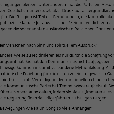
Vereinigungen bleiben. Unter anderem hat die Partei ein Abk
on Geistlichen unterstützt, aber Druck auf Untergrundkirch
rfen. Die Religion ist Teil der Bemühungen, die Kontrolle übe
nd potenzielle Kanäle für abweichende Meinungen dichtzuma
m gegen die sogenannten ausländischen Religionen Christen
e der Menschen nach Sinn und spirituellem Ausdruck?
uf andere Weise zu legitimieren als nur durch die Schaffung v
langsamt hat. Sie hat den Kommunismus nicht aufgegeben. 
h riesige Summen in damit verbundene Mythenbildung. All d
triotische Erziehung funktionieren zu einem gewissen Grad
eniert sie sich als Verteidigerin der traditionellen chinesische
r die Kommunistische Partei hat Tempel wiederaufgebaut. Sie
früher als Aberglaube galten, indem sie sie als „immaterielles
die Regierung finanziell Pilgerfahrten zu heiligen Bergen.
he Bewegungen wie Falun Gong so viele Anhänger?