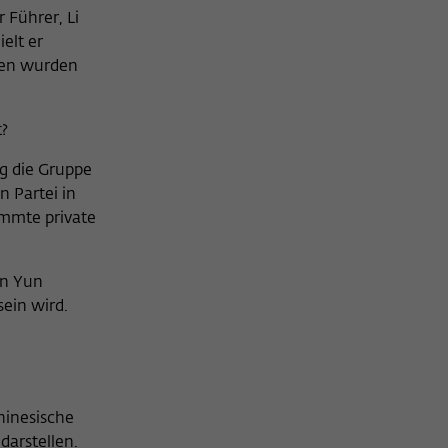
 Führer, Li
elt er
hen wurden
t?
ng die Gruppe
n Partei in
immte private
en Yun
ein wird.
hinesische
darstellen.