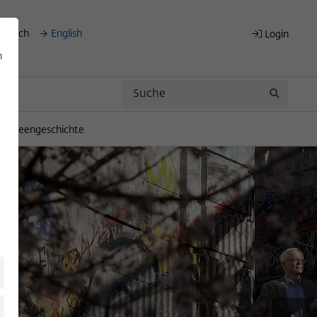
eutsch
English
Login
n
Search
Search
für Ideengeschichte