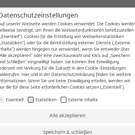
D
Datenschutzeinstellungen
Auf unserer Webseite werden Cookies verwendet. Die Cookies werde
teilweise benötigt, um Ihnen die Webseitenfunktionen bereitzustellen
(„Essentiell“). Cookies für die Erstellung von Webseitenstatistiken
NGEN
WIKOTHEK
FELLOW WERDEN
(„Statistiken“) oder für die Bereitstellung externer Dienste („Externe
Inhalte“) werden hingegen nur verwendet, wenn Sie entweder über
es
Köpfe und Ideen
Arbeitsvorhaben
Jahrbuch
Zeitschrift 
„Alle akzeptieren“ oder eine Zweckauswahl und Klick auf „Speichern
und Schließen“ eingewilligt haben. Sie können Ihre Einwilligung
jederzeit mit Wirkung für die Zukunft in den Cookie-Einstellungen
widerrufen. Hier und in der Datenschutzerklärung finden Sie weitere
Informationen. Wenn Sie uns keine Einwilligung erteilen, werden wir
nur die für diese Seite erforderlichen Cookies setzen („Essentiell“).
Essentiell
Statistiken
Externe Inhalte
Alle akzeptieren
Speichern & schließen