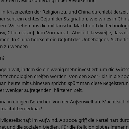
reiteten Desillusionierung in der Bevölkerung.
 Krisenzeiten der Religion zu, und China durchlebt derzeit d
 herrscht ein echtes Gefühl der Stagnation, wie wir es in Chin
en. Wir sehen uns die militärische Macht und die technolog
w, China ist auf dem Vormarsch. Aber ich bezweifle, dass di
n. In China herrscht ein Gefühl des Unbehagens. Sicherlich
nen zu wenden.
on?
mogeln will, indem sie ein wenig mehr investiert, um die Wirts
nftstechnologien greifen werden. Von den 80er- bis in die 2
an heute mit Chinesen spricht, spürt man diese Begeisterun
ner weniger aufregenden, härteren Zeit.
China in einigen Bereichen von der Außenwelt ab. Macht sich 
tualität bemerkbar?
vilgesellschaft im Aufwind. Ab 2008 griff die Partei hart durc
net und die sozialen Medien. Für die Religion gibt es immer