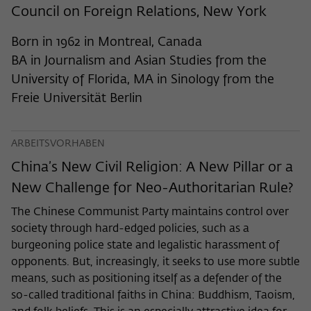
nicht an Dritte weitergegeben.
Council on Foreign Relations, New York
Name
fe_typo_user
Name
Cookie-Informationen anzeigen
_pk_id
Born in 1962 in Montreal, Canada
BA in Journalism and Asian Studies from the
Anbieter
Wissenschaftskolleg zu Berlin
Anbieter
Matomo
Externe Inhalte
University of Florida, MA in Sinology from the
Laufzeit
Session-Dauer
Wir verwenden auf unserer Webseite externe Inhalte, um
Laufzeit
13 Monate
Freie Universität Berlin
Ihnen zusätzliche Informationen anzubieten. Diese externen
Dieses Cookie dient zur Identifizierung
Inhalte sind Videos der Video-Plattform Vimeo, Inhalte des
Dieses Cookie dient dazu, den/die
einer Session-ID bei der Anmeldung am
Nachrichtendienstes Bluesky und Karten der
Zweck
Besucher:in über eine Besucher-ID
Zweck
ARBEITSVORHABEN
OpenStreetMap Foundation (OSMF). Wenn Sie der
internen Bereich der Webseite des
zuzuordnen.
Darstellung externer Inhalte zustimmen, verwendet Vimeo
China’s New Civil Religion: A New Pillar or a
Wissenschaftskollegs.
den lokalen Speicher des Browsers, um Informationen über
New Challenge for Neo-Authoritarian Rule?
Ihre Nutzung der Videos zu speichern (z.B. Häufigkeit des
Name
_pk_ref
Aufrufes, Dauer der Abspielzeit, etc). Außerdem willigen Sie
The Chinese Communist Party maintains control over
ein, dass eine Verbindung zu den externen Diensten ggf. in
society through hard-edged policies, such as a
Anbieter
Matomo
sog. Drittstaaten wie den USA hergestellt wird, deren
burgeoning police state and legalistic harassment of
Datenschutzniveau von der EU nicht als mit EU-Standards
Laufzeit
6 Monate
opponents. But, increasingly, it seeks to use more subtle
gleichwertig eingeschätzt wurde. Es besteht insbesondere
means, such as positioning itself as a defender of the
das Risiko, dass Ihre Daten durch dortige Behörden, zu
Dieses Cookie dient dazu, zu speichern,
so-called traditional faiths in China: Buddhism, Taoism,
Kontroll- und zu Überwachungszwecken, möglicherweise
von welcher Website oder Suchmaschine
auch ohne Rechtsbehelfsmöglichkeiten, verarbeitet werden