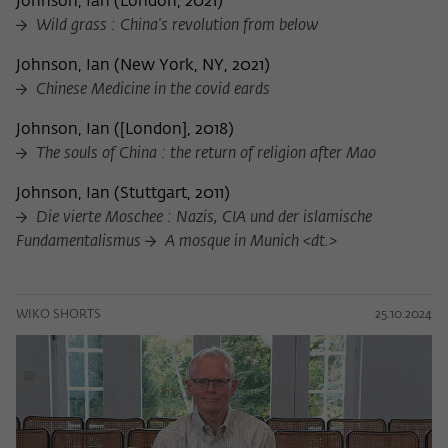
Johnson, Ian
(
London, 2021
)
Wild grass : China's revolution from below
Johnson, Ian
(
New York, NY, 2021
)
Chinese Medicine in the covid eards
Johnson, Ian
(
[London], 2018
)
The souls of China : the return of religion after Mao
Johnson, Ian
(
Stuttgart, 2011
)
Die vierte Moschee : Nazis, CIA und der islamische
Fundamentalismus
A mosque in Munich <dt.>
WIKO SHORTS
25.10.2024