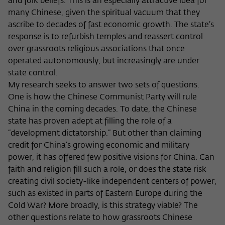
and folk beliefs. This is an especially attractive idea for
Zweck
der/die Besucher:in durch eine Verlinkung
können
many Chinese, given the spiritual vacuum that they
auf wiko-berlin.de weitergeleitet wurde.
ascribe to decades of fast economic growth. The state’s
response is to refurbish temples and reassert control
over grassroots religious associations that once
Name
_pk_ses
operated autonomously, but increasingly are under
Anbieter
Matomo
state control.
My research seeks to answer two sets of questions.
Laufzeit
30 Minuten
One is how the Chinese Communist Party will rule
China in the coming decades. To date, the Chinese
Dieses kurzlebige Cookie wird dazu
state has proven adept at filling the role of a
verwendet, vorübergehend Daten über
“development dictatorship.” But other than claiming
Zweck
den aktuellen Aufenthalt des Besuchs auf
credit for China’s growing economic and military
der Webseite des Wissenschaftskollegs
power, it has offered few positive visions for China. Can
zu speichern.
faith and religion fill such a role, or does the state risk
creating civil society-like independent centers of power,
such as existed in parts of Eastern Europe during the
Cold War? More broadly, is this strategy viable? The
other questions relate to how grassroots Chinese