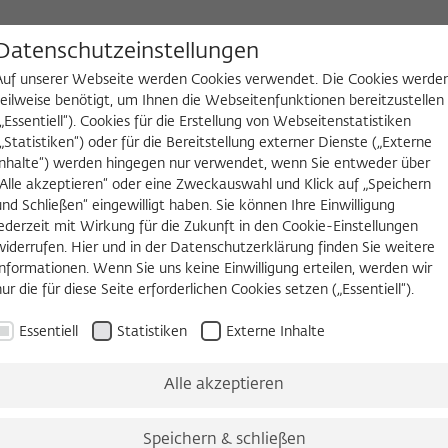
D
Datenschutzeinstellungen
Auf unserer Webseite werden Cookies verwendet. Die Cookies werde
teilweise benötigt, um Ihnen die Webseitenfunktionen bereitzustellen
(„Essentiell“). Cookies für die Erstellung von Webseitenstatistiken
NGEN
WIKOTHEK
FELLOW WERDEN
(„Statistiken“) oder für die Bereitstellung externer Dienste („Externe
Inhalte“) werden hingegen nur verwendet, wenn Sie entweder über
„Alle akzeptieren“ oder eine Zweckauswahl und Klick auf „Speichern
und Schließen“ eingewilligt haben. Sie können Ihre Einwilligung
jederzeit mit Wirkung für die Zukunft in den Cookie-Einstellungen
ie Fortführung des Virtual Ukraine Institute fo
widerrufen. Hier und in der Datenschutzerklärung finden Sie weitere
raine Institute for Advanced Study (VUIAS) eine weitere dreij
Informationen. Wenn Sie uns keine Einwilligung erteilen, werden wir
peration mit renommierten Partnern in der Ukraine, Europa u
nur die für diese Seite erforderlichen Cookies setzen („Essentiell“).
Essentiell
Statistiken
Externe Inhalte
hristoph Möllers wird 2026 neuer Rektor des Wis
Alle akzeptieren
ftskollegs zu Berlin hat am 18. Juli 2025 im Einvernehmen m
Öffentliches Recht und Rechtsphilosophie an der Humboldt-U
Speichern & schließen