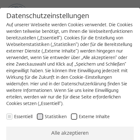
Datenschutzeinstellungen
Auf unserer Webseite werden Cookies verwendet. Die Cookies
werden teilweise benötigt, um Ihnen die Webseitenfunktionen
bereitzustellen („Essentiell“). Cookies für die Erstellung von
Sea
MENU
Search
Webseitenstatistiken („Statistiken“) oder für die Bereitstellung
externer Dienste („Externe Inhalte“) werden hingegen nur
verwendet, wenn Sie entweder über „Alle akzeptieren“ oder
Im Kolleg entstanden
eine Zweckauswahl und Klick auf „Speichern und Schließen“
eingewilligt haben. Sie können Ihre Einwilligung jederzeit mit
Wirkung für die Zukunft in den Cookie-Einstellungen
Neuzugänge vom 2. März 2023 bis 1.
widerrufen. Hier und in der Datenschutzerklärung finden Sie
weitere Informationen. Wenn Sie uns keine Einwilligung
März 2024
erteilen, werden wir nur die für diese Seite erforderlichen
Cookies setzen („Essentiell“).
KAROLINA WIGURA
FELLOW 2019/2020
Buch
Essentiell
JAROSLAW KUISZ
Statistiken
FELLOW 2019/2020
Externe Inhalte
Posttraumatische Souveränität : Ein Essay
Alle akzeptieren
von Jarosław Kuisz und Karolina Wigura