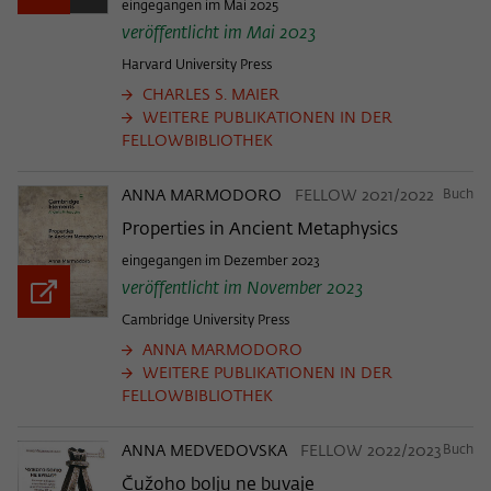
Zweck
eingegangen im Mai 2025
der/die Besucher:in durch eine Verlinkung
können
veröffentlicht im Mai 2023
auf wiko-berlin.de weitergeleitet wurde.
Harvard University Press
CHARLES S. MAIER
Name
_pk_ses
WEITERE PUBLIKATIONEN IN DER
FELLOWBIBLIOTHEK
Anbieter
Matomo
ANNA MARMODORO
FELLOW 2021/2022
Buch
Laufzeit
30 Minuten
Properties in Ancient Metaphysics
Dieses kurzlebige Cookie wird dazu
eingegangen im Dezember 2023
verwendet, vorübergehend Daten über
veröffentlicht im November 2023
Zweck
den aktuellen Aufenthalt des Besuchs auf
Cambridge University Press
der Webseite des Wissenschaftskollegs
zu speichern.
ANNA MARMODORO
WEITERE PUBLIKATIONEN IN DER
FELLOWBIBLIOTHEK
ANNA MEDVEDOVSKA
FELLOW 2022/2023
Buch
Čužoho bolju ne buvaje