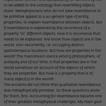
Zweck
der/die Besucher:in durch eine Verlinkung
können
to be added to the ontology that resembling objects
auf wiko-berlin.de weitergeleitet wurde.
share. Metaphysicians who do not take resemblance to
be primitive appeal to a sui generis type of entity,
properties, to explain resemblance between objects. But
Name
_pk_ses
if resemblance is explained by the recurrence of a
property "in" different objects, now it is recurrence that
Anbieter
Matomo
needs to be explained. We know how objects are in the
Laufzeit
30 Minuten
world: non-recurrently, i.e. occupying distinct
spatiotemporal locations. But how are properties in the
Dieses kurzlebige Cookie wird dazu
world? The mainstream stance among philosophers, of
verwendet, vorübergehend Daten über
antiquity and of our time, is that properties are in the
Zweck
den aktuellen Aufenthalt des Besuchs auf
world somehow on account of the objects of which
der Webseite des Wissenschaftskollegs
they are properties. But how is a property that is of
zu speichern.
many object(s) in the world?
The ancients did not think that qualitative resemblance
was metaphysically primitive. So these questions arose
for them, first. Accounting for resemblance became one
of their greatest metaphysical challenges. My main goal