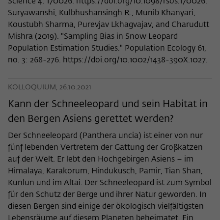
Science 4: 170026. https://doi.org/10.1098/rsos.170026.
Suryawanshi, Kulbhushansingh R., Munib Khanyari,
Koustubh Sharma, Purevjav Lkhagvajav, and Charudutt
Mishra (2019). "Sampling Bias in Snow Leopard
Population Estimation Studies." Population Ecology 61,
no. 3: 268-276. https://doi.org/10.1002/1438-390X.1027.
KOLLOQUIUM, 26.10.2021
Kann der Schneeleopard und sein Habitat in
den Bergen Asiens gerettet werden?
Der Schneeleopard (Panthera uncia) ist einer von nur
fünf lebenden Vertretern der Gattung der Großkatzen
auf der Welt. Er lebt den Hochgebirgen Asiens – im
Himalaya, Karakorum, Hindukusch, Pamir, Tian Shan,
Kunlun und im Altai. Der Schneeleopard ist zum Symbol
für den Schutz der Berge und ihrer Natur geworden. In
diesen Bergen sind einige der ökologisch vielfältigsten
Lebensräume auf diesem Planeten beheimatet. Ein