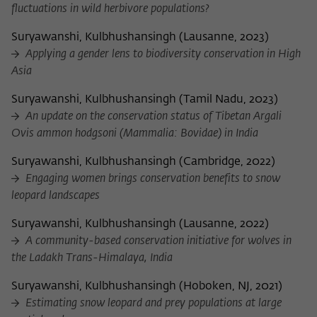
fluctuations in wild herbivore populations?
Suryawanshi, Kulbhushansingh
(
Lausanne, 2023
)
Applying a gender lens to biodiversity conservation in High
Asia
Suryawanshi, Kulbhushansingh
(
Tamil Nadu, 2023
)
An update on the conservation status of Tibetan Argali
Ovis ammon hodgsoni (Mammalia: Bovidae) in India
Suryawanshi, Kulbhushansingh
(
Cambridge, 2022
)
Engaging women brings conservation benefits to snow
leopard landscapes
Suryawanshi, Kulbhushansingh
(
Lausanne, 2022
)
A community-based conservation initiative for wolves in
the Ladakh Trans-Himalaya, India
Suryawanshi, Kulbhushansingh
(
Hoboken, NJ, 2021
)
Estimating snow leopard and prey populations at large