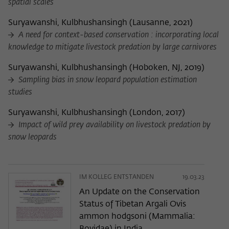
spatial scales
Suryawanshi, Kulbhushansingh
(
Lausanne, 2021
)
A need for context-based conservation : incorporating local
knowledge to mitigate livestock predation by large carnivores
Suryawanshi, Kulbhushansingh
(
Hoboken, NJ, 2019
)
Sampling bias in snow leopard population estimation
studies
Suryawanshi, Kulbhushansingh
(
London, 2017
)
Impact of wild prey availability on livestock predation by
snow leopards
IM KOLLEG ENTSTANDEN
19.03.23
An Update on the Conservation
Status of Tibetan Argali Ovis
ammon hodgsoni (Mammalia: