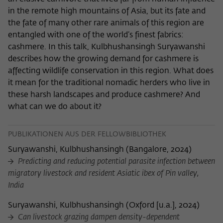
in the remote high mountains of Asia, but its fate and
the fate of many other rare animals of this region are
entangled with one of the world’s finest fabrics:
cashmere. In this talk, Kulbhushansingh Suryawanshi
describes how the growing demand for cashmere is
affecting wildlife conservation in this region. What does
it mean for the traditional nomadic herders who live in
these harsh landscapes and produce cashmere? And
what can we do about it?
PUBLIKATIONEN AUS DER FELLOWBIBLIOTHEK
Suryawanshi, Kulbhushansingh
(
Bangalore, 2024
)
Predicting and reducing potential parasite infection between
migratory livestock and resident Asiatic ibex of Pin valley,
India
Suryawanshi, Kulbhushansingh
(
Oxford [u.a.], 2024
)
Can livestock grazing dampen density-dependent