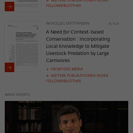
WEITERE PUBLIKATIONEN IN DER
FELLOWBIBLIOTHEK
IM KOLLEG ENTSTANDEN
25.11.21
A Need for Context-based
Conservation : Incorporating
Local Knowledge to Mitigate
Livestock Predation by Large
Carnivores
FRONTIERS MEDIA
WEITERE PUBLIKATIONEN IN DER
FELLOWBIBLIOTHEK
WIKO SHORTS