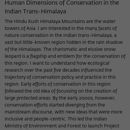
Zweck
Human Dimensions of Conservation in the
der/die Besucher:in durch eine Verlinkung
können
Indian Trans-Himalaya
auf wiko-berlin.de weitergeleitet wurde.
The Hindu Kush Himalaya Mountains are the water
towers of Asia. I am interested in the many facets of
Name
_pk_ses
nature conservation in the Indian trans-Himalaya, a
Anbieter
Matomo
vast but little-known region hidden in the rain shadow
of the Himalayas. The charismatic and elusive snow
Laufzeit
30 Minuten
leopard is a flagship and emblem for the conservation of
this region. I want to understand how ecological
Dieses kurzlebige Cookie wird dazu
research over the past five decades influenced the
verwendet, vorübergehend Daten über
trajectory of conservation policy and practice in this
Zweck
den aktuellen Aufenthalt des Besuchs auf
region. Early efforts of conservation in this region
der Webseite des Wissenschaftskollegs
followed the old idea of focussing on the creation of
zu speichern.
large protected areas. By the early 2000s, however,
conservation efforts started diverging from the
mainstream discourse, with new ideas that were more
inclusive and people-centric. This led the Indian
Ministry of Environment and Forest to launch Project