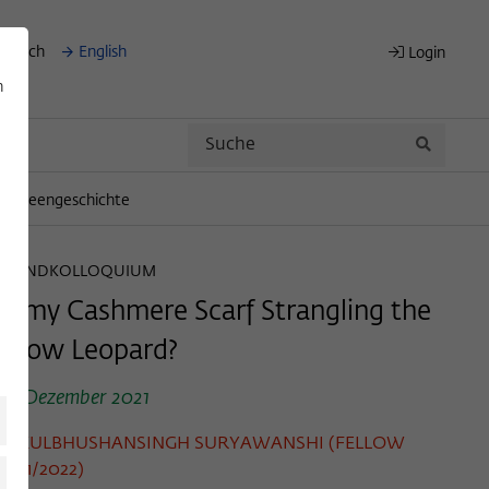
eutsch
English
Login
n
Search
Search
für Ideengeschichte
ABENDKOLLOQUIUM
Is my Cashmere Scarf Strangling the
Snow Leopard?
16. Dezember 2021
KULBHUSHANSINGH SURYAWANSHI (FELLOW
2021/2022)