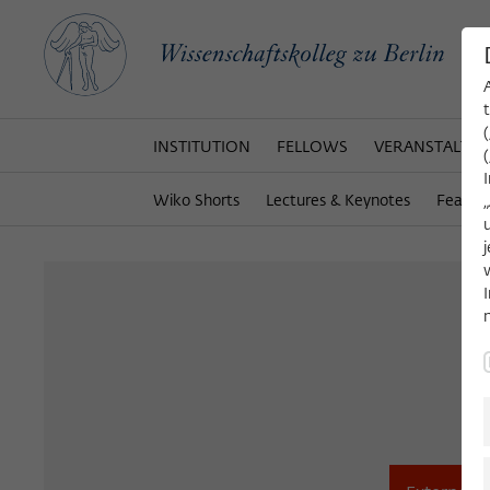
INSTITUTION
FELLOWS
VERANSTALTU
Wiko Shorts
Lectures & Keynotes
Featur