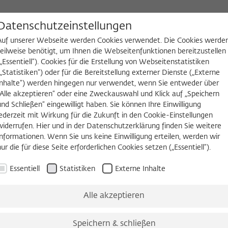
D
Datenschutzeinstellungen
Auf unserer Webseite werden Cookies verwendet. Die Cookies werde
teilweise benötigt, um Ihnen die Webseitenfunktionen bereitzustellen
(„Essentiell“). Cookies für die Erstellung von Webseitenstatistiken
NGEN
WIKOTHEK
FELLOW WERDEN
(„Statistiken“) oder für die Bereitstellung externer Dienste („Externe
Inhalte“) werden hingegen nur verwendet, wenn Sie entweder über
es
Köpfe und Ideen
Arbeitsvorhaben
Jahrbuch
Zeitschrift 
„Alle akzeptieren“ oder eine Zweckauswahl und Klick auf „Speichern
und Schließen“ eingewilligt haben. Sie können Ihre Einwilligung
jederzeit mit Wirkung für die Zukunft in den Cookie-Einstellungen
widerrufen. Hier und in der Datenschutzerklärung finden Sie weitere
Informationen. Wenn Sie uns keine Einwilligung erteilen, werden wir
nur die für diese Seite erforderlichen Cookies setzen („Essentiell“).
Essentiell
Statistiken
Externe Inhalte
Alle akzeptieren
Speichern & schließen