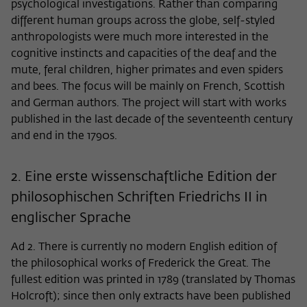
Zweck
psychological investigations. Rather than comparing
der/die Besucher:in durch eine Verlinkung
können
different human groups across the globe, self-styled
auf wiko-berlin.de weitergeleitet wurde.
anthropologists were much more interested in the
cognitive instincts and capacities of the deaf and the
Name
_pk_ses
mute, feral children, higher primates and even spiders
and bees. The focus will be mainly on French, Scottish
Anbieter
Matomo
and German authors. The project will start with works
published in the last decade of the seventeenth century
Laufzeit
30 Minuten
and end in the 1790s.
Dieses kurzlebige Cookie wird dazu
verwendet, vorübergehend Daten über
2. Eine erste wissenschaftliche Edition der
Zweck
den aktuellen Aufenthalt des Besuchs auf
philosophischen Schriften Friedrichs II in
der Webseite des Wissenschaftskollegs
englischer Sprache
zu speichern.
Ad 2. There is currently no modern English edition of
the philosophical works of Frederick the Great. The
fullest edition was printed in 1789 (translated by Thomas
Holcroft); since then only extracts have been published