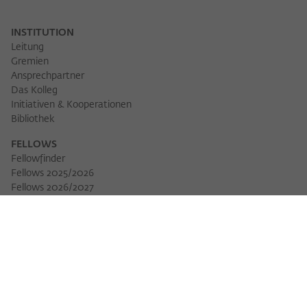
INSTITUTION
Leitung
Gremien
Ansprechpartner
Das Kolleg
Initiativen & Kooperationen
Bibliothek
FELLOWS
Fellowfinder
Fellows 2025/2026
Fellows 2026/2027
Permanent Fellows
Alumni
VERANSTALTUNGEN
Veranstaltungskalender
Workshops
Veranstaltungsreihen
Three Cultures Forum