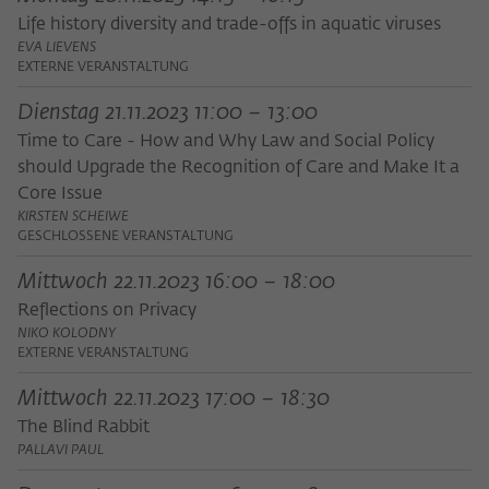
Zweck
der/die Besucher:in durch eine Verlinkung
können
Life history diversity and trade-offs in aquatic viruses
auf wiko-berlin.de weitergeleitet wurde.
EVA LIEVENS
EXTERNE VERANSTALTUNG
Dienstag 21.11.2023 11:00 – 13:00
Name
_pk_ses
Time to Care - How and Why Law and Social Policy
Anbieter
Matomo
should Upgrade the Recognition of Care and Make It a
Core Issue
Laufzeit
30 Minuten
KIRSTEN SCHEIWE
GESCHLOSSENE VERANSTALTUNG
Dieses kurzlebige Cookie wird dazu
verwendet, vorübergehend Daten über
Mittwoch 22.11.2023 16:00 – 18:00
Zweck
den aktuellen Aufenthalt des Besuchs auf
Reflections on Privacy
der Webseite des Wissenschaftskollegs
NIKO KOLODNY
zu speichern.
EXTERNE VERANSTALTUNG
Mittwoch 22.11.2023 17:00 – 18:30
The Blind Rabbit
PALLAVI PAUL