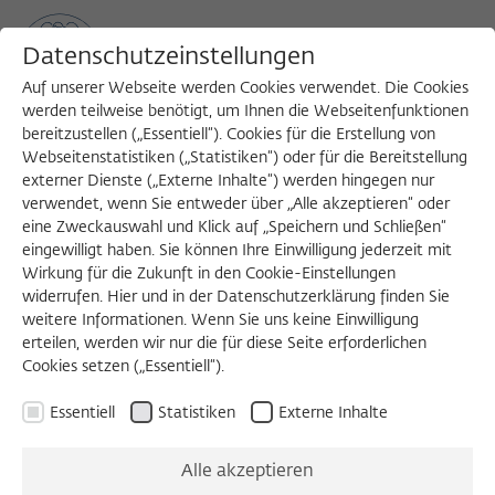
Datenschutzeinstellungen
Auf unserer Webseite werden Cookies verwendet. Die Cookies
werden teilweise benötigt, um Ihnen die Webseitenfunktionen
bereitzustellen („Essentiell“). Cookies für die Erstellung von
Sea
MENU
Search
Webseitenstatistiken („Statistiken“) oder für die Bereitstellung
externer Dienste („Externe Inhalte“) werden hingegen nur
verwendet, wenn Sie entweder über „Alle akzeptieren“ oder
eine Zweckauswahl und Klick auf „Speichern und Schließen“
November 2023
eingewilligt haben. Sie können Ihre Einwilligung jederzeit mit
Wirkung für die Zukunft in den Cookie-Einstellungen
widerrufen. Hier und in der Datenschutzerklärung finden Sie
weitere Informationen. Wenn Sie uns keine Einwilligung
Oktober 2023
Dezember 2023
erteilen, werden wir nur die für diese Seite erforderlichen
Cookies setzen („Essentiell“).
Donnerstag 02.11.2023 16:00 – 18:00
Essentiell
Statistiken
Externe Inhalte
Towards the Development of Smart, Sensitive
Biosensors for Improving Drinking Water Quality
Alle akzeptieren