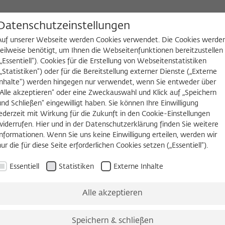
D
Datenschutzeinstellungen
Auf unserer Webseite werden Cookies verwendet. Die Cookies werde
teilweise benötigt, um Ihnen die Webseitenfunktionen bereitzustellen
(„Essentiell“). Cookies für die Erstellung von Webseitenstatistiken
NGEN
WIKOTHEK
FELLOW WERDEN
(„Statistiken“) oder für die Bereitstellung externer Dienste („Externe
Inhalte“) werden hingegen nur verwendet, wenn Sie entweder über
staltungsreihen
Three Cultures Forum
„Alle akzeptieren“ oder eine Zweckauswahl und Klick auf „Speichern
und Schließen“ eingewilligt haben. Sie können Ihre Einwilligung
jederzeit mit Wirkung für die Zukunft in den Cookie-Einstellungen
widerrufen. Hier und in der Datenschutzerklärung finden Sie weitere
Mai 2017
Informationen. Wenn Sie uns keine Einwilligung erteilen, werden wir
nur die für diese Seite erforderlichen Cookies setzen („Essentiell“).
Essentiell
Statistiken
Externe Inhalte
April 2017
Juni 2017
Alle akzeptieren
Speichern & schließen