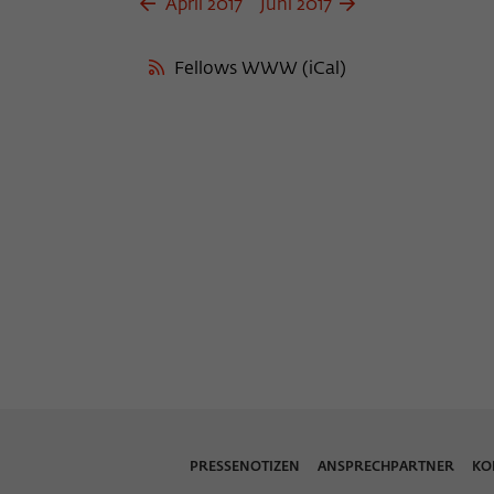
April 2017
Juni 2017
Name
_pk_ses
Anbieter
Matomo
Fellows WWW (iCal)
Laufzeit
30 Minuten
Dieses kurzlebige Cookie wird dazu verwendet,
vorübergehend Daten über den aktuellen
Zweck
Aufenthalt des Besuchs auf der Webseite des
Wissenschaftskollegs zu speichern.
PRESSENOTIZEN
ANSPRECHPARTNER
KO