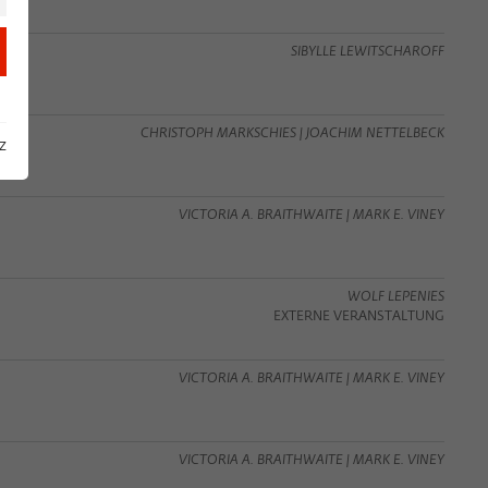
SIBYLLE LEWITSCHAROFF
CHRISTOPH MARKSCHIES | JOACHIM NETTELBECK
z
VICTORIA A. BRAITHWAITE | MARK E. VINEY
WOLF LEPENIES
EXTERNE VERANSTALTUNG
VICTORIA A. BRAITHWAITE | MARK E. VINEY
VICTORIA A. BRAITHWAITE | MARK E. VINEY