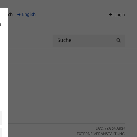
eutsch
English
Login
n
Search
Search
SA'DIYYA SHAIKH
EXTERNE VERANSTALTUNG