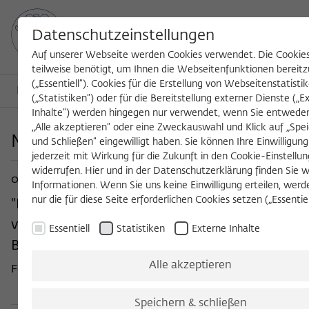
Datenschutzeinstellungen
Auf unserer Webseite werden Cookies verwendet. Die Cookie
teilweise benötigt, um Ihnen die Webseitenfunktionen bereitz
(„Essentiell“). Cookies für die Erstellung von Webseitenstatisti
MENU
Search
(„Statistiken“) oder für die Bereitstellung externer Dienste („E
Inhalte“) werden hingegen nur verwendet, wenn Sie entweder
„Alle akzeptieren“ oder eine Zweckauswahl und Klick auf „Spe
Nachrichten
und Schließen“ eingewilligt haben. Sie können Ihre Einwilligung
jederzeit mit Wirkung für die Zukunft in den Cookie-Einstellu
widerrufen. Hier und in der Datenschutzerklärung finden Sie w
05. Februar
PRE
Informationen. Wenn Sie uns keine Einwilligung erteilen, werd
nur die für diese Seite erforderlichen Cookies setzen („Essentiell
"Der Karneval zeugt von dem Versuch, das Bed
von Enthemmung irgendwie in halbwegs geo
Essentiell
Statistiken
Externe Inhalte
Bahnen zu lenken."
Alle akzeptieren
Fellow Racha Kirakosian im Gespräch mit DOMRADIO.DE
Speichern & schließen