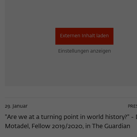
Name
_pk_ses
Anbieter
Matomo
Laufzeit
30 Minuten
Externen Inhalt laden
Dieses kurzlebige Cookie wird dazu verwe
Einstellungen anzeigen
vorübergehend Daten über den aktuellen
Zweck
Aufenthalt des Besuchs auf der Webseite
Wissenschaftskollegs zu speichern.
29. Januar
PRE
"Are we at a turning point in world history?" -
Motadel, Fellow 2019/2020, in The Guardian