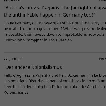
"Austria’s ‘firewall’ against the far right collap
the unthinkable happen in Germany too?"
Could Germany go the way of Austria? Could the party of t
be invited to form a government? What was previously d
impossible, then revised down to improbable, is now possi
Fellow John Kampfner in The Guardian
22. Januar
PRE
"Der andere Kolonialismus"
Fellow Agnieszka Pufelska und Felix Ackermann in Le Mo
Diplomatique über das Hohenzollernschloss in Poznań un
Leerstelle in der deutschen Diskussion über die Geschicht
Kolonialismus