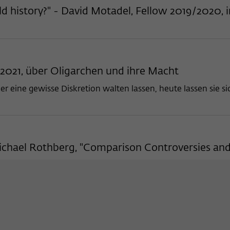
Name
_pk_ses
ld history?" - David Motadel, Fellow 2019/2020, 
Anbieter
Matomo
Laufzeit
30 Minuten
2021, über Oligarchen und ihre Macht
Dieses kurzlebige Cookie wird dazu verwendet,
vorübergehend Daten über den aktuellen
eine gewisse Diskretion walten lassen, heute lassen sie sic
Zweck
Aufenthalt des Besuchs auf der Webseite des
Wissenschaftskollegs zu speichern.
Michael Rothberg, "Comparison Controversies an