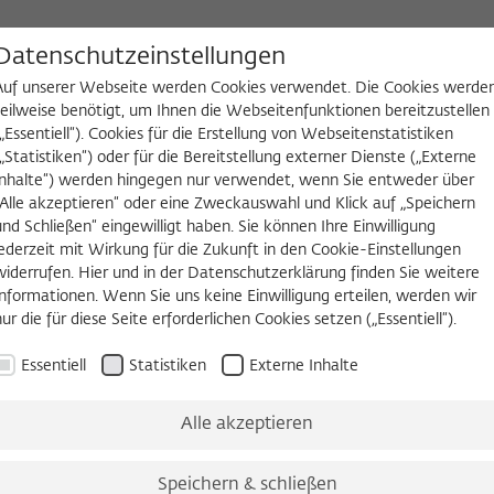
D
Datenschutzeinstellungen
Auf unserer Webseite werden Cookies verwendet. Die Cookies werde
teilweise benötigt, um Ihnen die Webseitenfunktionen bereitzustellen
(„Essentiell“). Cookies für die Erstellung von Webseitenstatistiken
NGEN
WIKOTHEK
FELLOW WERDEN
(„Statistiken“) oder für die Bereitstellung externer Dienste („Externe
Inhalte“) werden hingegen nur verwendet, wenn Sie entweder über
„Alle akzeptieren“ oder eine Zweckauswahl und Klick auf „Speichern
und Schließen“ eingewilligt haben. Sie können Ihre Einwilligung
jederzeit mit Wirkung für die Zukunft in den Cookie-Einstellungen
widerrufen. Hier und in der Datenschutzerklärung finden Sie weitere
Informationen. Wenn Sie uns keine Einwilligung erteilen, werden wir
nur die für diese Seite erforderlichen Cookies setzen („Essentiell“).
illen wurden"
lerin Corinna Kirchhoff stellten im Wissenschaftskolleg T
Essentiell
Statistiken
Externe Inhalte
Zeitung.
Alle akzeptieren
Speichern & schließen