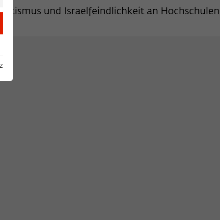
mitismus und Israelfeindlichkeit an Hochschulen
z