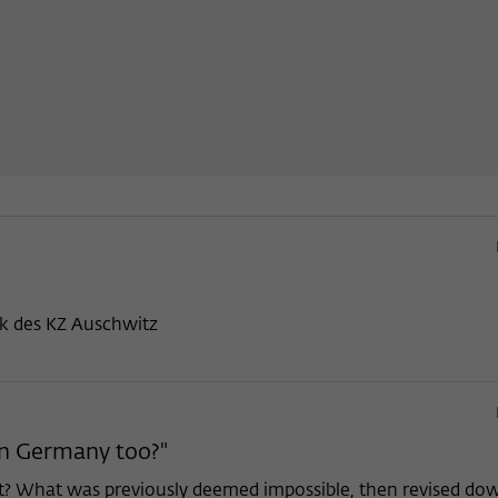
k des KZ Auschwitz
 in Germany too?"
nt? What was previously deemed impossible, then revised do