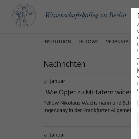
INSTITUTION
FELLOWS
VERANSTALTU
Nachrichten
31. Januar
"Wie Opfer zu Mittätern wider W
Fellow Nikolaus Wachsmann und Schauspie
Ingendaay in der Frankfurter Allgemeine 
31. Januar