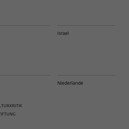
2
Libanon
9
ev, Beer
2
Litauen
1
Israel
Mali
1
hschule
1
Marokko
4
18
Mexiko
7
gn Jerusalem
1
Namibia
1
Niederlande
1
Neuseeland
1
1
Niederlande
19
LTURKRITIK
k
1
TIFTUNG
Nigeria
1
ondon
2