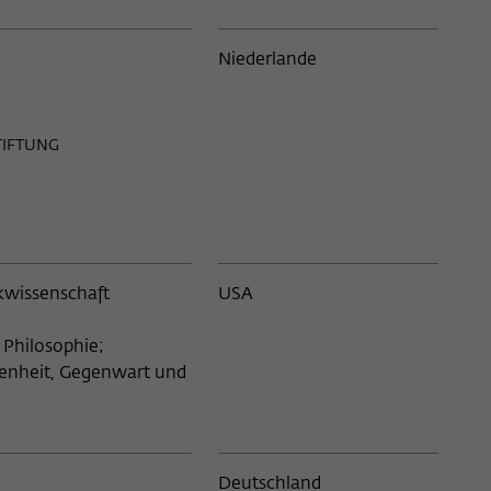
Norwegen
10
1
Österreich
24
Niederlande
5
Pakistan
1
1
TIFTUNG
Panama
1
1
Polen
36
5
Portugal
2
1
ikwissenschaft
USA
Rumänien
28
A
2
 Philosophie;
Russland
33
genheit, Gegenwart und
5
Schweden
18
1
Schweiz
98
Deutschland
9