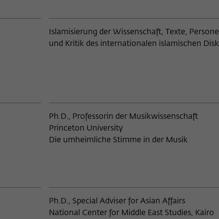
chaften, Arabistik, Semitistik
73
Name
_pk_ses
Arizona State University, Tempe
17
Anbieter
Matomo
Islamisierung der Wissenschaft, Texte, Person
Artemis Quartett, Lübeck
und Kritik des internationalen islamischen Dis
. und kath.)
23
Laufzeit
30 Minuten
Athen
193
Dieses kurzlebige Cookie wird dazu verwendet,
Auburn University
vorübergehend Daten über den aktuellen
Zweck
ssenschaft
9
Aufenthalt des Besuchs auf der Webseite des
Australian National University, C
Wissenschaftskollegs zu speichern.
54
Ph.D., Professorin der Musikwissenschaft
Baku Research Institute
Princeton University
schaften
19
Die umheimliche Stimme in der Musik
Balliol College, Oxford
127
Bamberg, Deutschland
 und Kommunikationswissenschaft
2
Bangalore
nschaft
108
Ph.D., Special Adviser for Asian Affairs
National Center for Middle East Studies, Kairo
Bar Ilan University, Ramat Gan
issenschaften
79