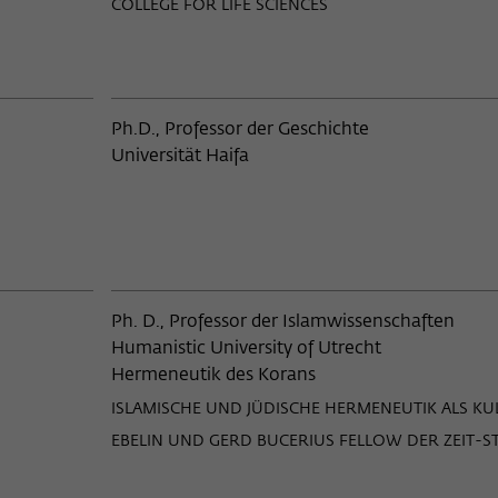
haften
18
COLLEGE FOR LIFE SCIENCES
Beirut
3
Ben-Gurion University of the Neg
Sheva
Materialwissenschaften,
9
Ph.D., Professor der Geschichte
chnik
Bergische Universität Gesamthoc
Universität Haifa
Wuppertal
13
Berlin
13
Bezalel Academy of Art and Desi
, Musiker
72
Ph. D., Professor der Islamwissenschaften
Bielefeld
r, Publizisten, Übersetzer
144
Humanistic University of Utrecht
Hermeneutik des Korans
Bilkent University, Ankara
stler, Fotografen,
21
ISLAMISCHE UND JÜDISCHE HERMENEUTIK ALS KU
de
Binghamton University, New Yor
EBELIN UND GERD BUCERIUS FELLOW DER ZEIT-S
 Künste (Schauspiel, Tanz)
12
Birkbeck College, University of L