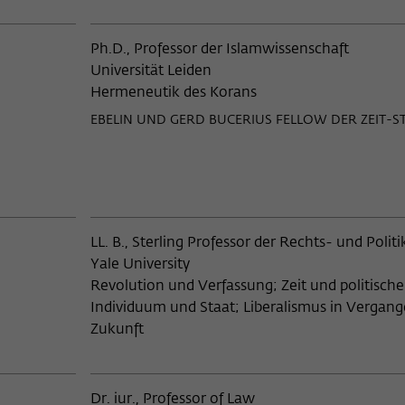
Boeing Commercial Airline Group
Ph.D., Professor der Islamwissenschaft
Bogaziçi University, Istanbul
Universität Leiden
Hermeneutik des Korans
Boissy aux Cailles
EBELIN UND GERD BUCERIUS FELLOW DER ZEIT-S
Bonn
Boston University
Brandeis University
LL. B., Sterling Professor der Rechts- und Polit
Yale University
Brandeis University, Waltham, M
Revolution und Verfassung; Zeit und politische
Individuum und Staat; Liberalismus in Vergan
Brown University
Zukunft
Budaörs, Ungarn
Dr. iur., Professor of Law
Budapest