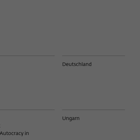
Senegal
4
3
Serbien
2
schaften,
5
Simbabwe
1
Singapur
2
1
Slowakei
1
1
Deutschland
Slowenien
2
San Francisco
1
Spanien
14
1
Südafrika
12
1
Ungarn
Südkorea
2
t
ldenburg
1
Syrien
1
Autocracy in