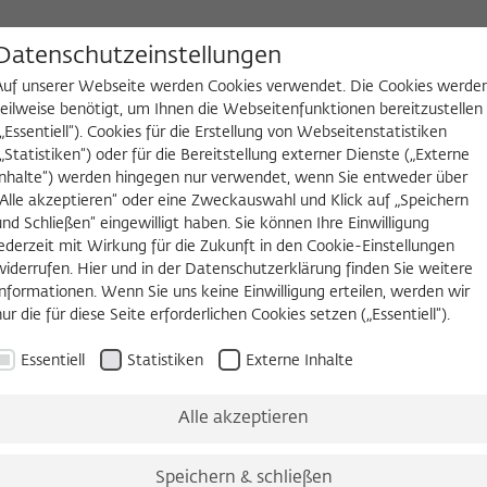
D
Datenschutzeinstellungen
Auf unserer Webseite werden Cookies verwendet. Die Cookies werde
teilweise benötigt, um Ihnen die Webseitenfunktionen bereitzustellen
(„Essentiell“). Cookies für die Erstellung von Webseitenstatistiken
NGEN
WIKOTHEK
FELLOW WERDEN
(„Statistiken“) oder für die Bereitstellung externer Dienste („Externe
Inhalte“) werden hingegen nur verwendet, wenn Sie entweder über
2026/2027
Permanent Fellows
Alumni
„Alle akzeptieren“ oder eine Zweckauswahl und Klick auf „Speichern
und Schließen“ eingewilligt haben. Sie können Ihre Einwilligung
jederzeit mit Wirkung für die Zukunft in den Cookie-Einstellungen
widerrufen. Hier und in der Datenschutzerklärung finden Sie weitere
Informationen. Wenn Sie uns keine Einwilligung erteilen, werden wir
nur die für diese Seite erforderlichen Cookies setzen („Essentiell“).
Essentiell
Statistiken
Externe Inhalte
 die Zeit ihrer Fellowship und werden nicht aktualisiert.
Alle akzeptieren
INSTITUT
Speichern & schließen