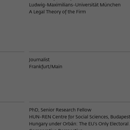
Ludwig-Maximilians-Universität München
A Legal Theory of the Firm
Bukarest
Bulgarische Akademie der Wissen
Sofia
Bundesverwaltung, Bern
Business Standard, New Delhi
Journalist
Frankfurt/Main
California Academy of Sciences, 
Cambridge, Mass.
Canadian Institute of Research in
Atmospheric Chemistry
PhD, Senior Research Fellow
HUN-REN Centre for Social Sciences, Budapes
Carl von Ossietzky Universität O
Hungary under Orbán: The EU’s Only Electoral 