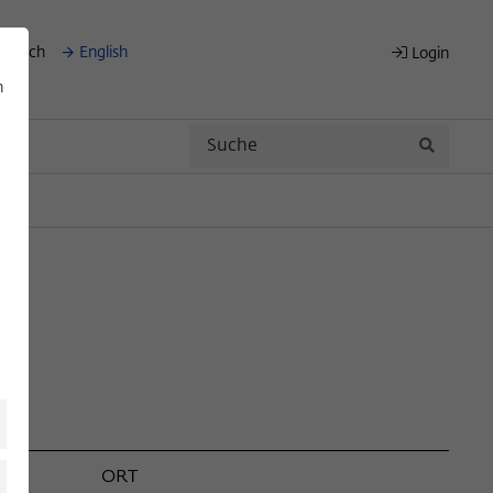
eutsch
English
Login
n
Search
Search
ORT