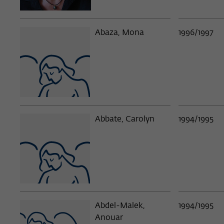
2007/2008
54
Islamwissens
Judaistik
2006/2007
51
Abaza, Mona
1996/1997
Theologie (ev
2005/2006
48
Philosophie
2004/2005
58
Erziehungswi
2003/2004
55
Psychologie
Abbate, Carolyn
1994/1995
2002/2003
46
Sozialwissen
2001/2002
47
Soziologie
2000/2001
51
Publizistik
1999/2000
50
Politikwisse
Abdel-Malek,
1994/1995
1998/1999
51
Anouar
Wirtschaftsw