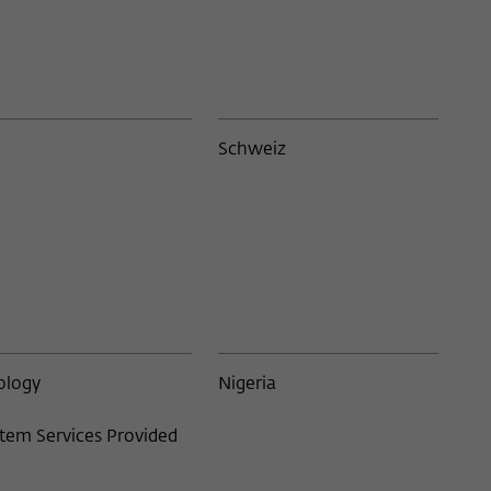
Iran
8
1
Irland
3
son, NY
1
Israel
81
1
Schweiz
Italien
32
sity
1
Japan
15
2
Jordanien
1
n Künste,
1
Kamerun
3
ton
1
Kanada
37
ology
Nigeria
1
Kenia
5
tem Services Provided
1
Kroatien
1