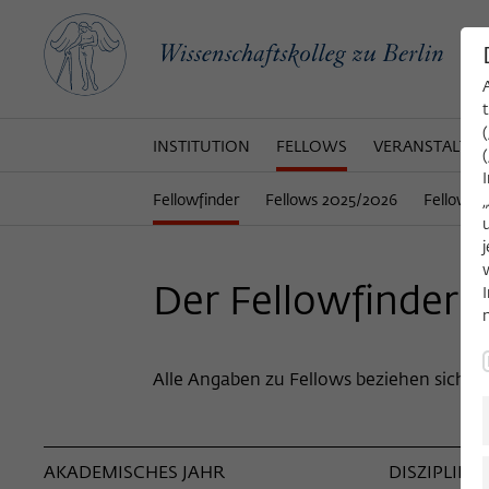
INSTITUTION
FELLOWS
VERANSTALTU
Fellowfinder
Fellows 2025/2026
Fellows 
Der Fellowfinder
Alle Angaben zu Fellows beziehen sich auf
AKADEMISCHES JAHR
DISZIPLIN