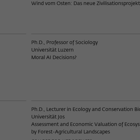
Wind vom Osten: Das neue Zivilisationsprojekt
Barcelona
nschaften
129
Bard College, Annandale-on-Hud
ogie, Botanik, Virologie ...)
305
Bard Graduate Center, New York
h Public Health,
48
Ph.D., Professor of Sociology
senschaft ...)
Universität Luzern
Barnard College, Columbia Univer
Moral AI Decisions?
schaft
44
Basel, Schweiz
wissenschaften, Gartenbau
1
Bayerische Akademie der Schöne
München
14
Baylor College of Medicine, Hous
Ph.D., Lecturer in Ecology and Conservation Bi
onomie
52
Universität Jos
BBC Karachi
Assessment and Economic Valuation of Ecosys
Statistik
25
by Forest-Agricultural Landscapes
Begnings, Schweiz