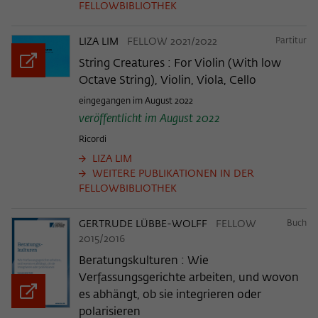
Zweck
FELLOWBIBLIOTHEK
der/die Besucher:in durch eine Verlinkung
können
auf wiko-berlin.de weitergeleitet wurde.
LIZA LIM
FELLOW 2021/2022
Partitur
String Creatures : For Violin (With low
Name
_pk_ses
Octave String), Violin, Viola, Cello
Anbieter
eingegangen im August 2022
Matomo
veröffentlicht im August 2022
Laufzeit
30 Minuten
Ricordi
LIZA LIM
Dieses kurzlebige Cookie wird dazu
WEITERE PUBLIKATIONEN IN DER
verwendet, vorübergehend Daten über
FELLOWBIBLIOTHEK
Zweck
den aktuellen Aufenthalt des Besuchs auf
der Webseite des Wissenschaftskollegs
GERTRUDE LÜBBE-WOLFF
FELLOW
Buch
zu speichern.
2015/2016
Beratungskulturen : Wie
Verfassungsgerichte arbeiten, und wovon
es abhängt, ob sie integrieren oder
polarisieren