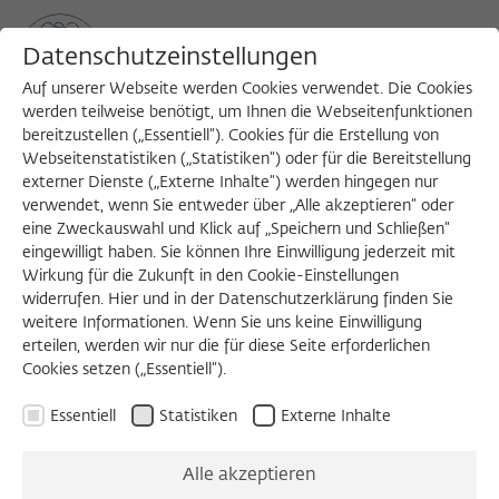
Datenschutzeinstellungen
Auf unserer Webseite werden Cookies verwendet. Die Cookies
werden teilweise benötigt, um Ihnen die Webseitenfunktionen
bereitzustellen („Essentiell“). Cookies für die Erstellung von
Sea
MENU
Search
Webseitenstatistiken („Statistiken“) oder für die Bereitstellung
externer Dienste („Externe Inhalte“) werden hingegen nur
verwendet, wenn Sie entweder über „Alle akzeptieren“ oder
Im Kolleg entstanden
eine Zweckauswahl und Klick auf „Speichern und Schließen“
eingewilligt haben. Sie können Ihre Einwilligung jederzeit mit
Wirkung für die Zukunft in den Cookie-Einstellungen
Neuzugänge vom 14. März 2022 bis 1.
widerrufen. Hier und in der Datenschutzerklärung finden Sie
weitere Informationen. Wenn Sie uns keine Einwilligung
März 2023
erteilen, werden wir nur die für diese Seite erforderlichen
Cookies setzen („Essentiell“).
SABINA LEONELLI
FELLOW 2021/2022
Buch
Essentiell
Statistiken
Externe Inhalte
Towards Responsible Plant Data Linkage :
Data Challenges for Agricultural Research
Alle akzeptieren
and Development