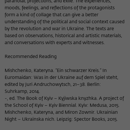
paranoiac projections, and exile. The experiences,
Zweck
der/die Besucher:in durch eine Verlinkung
können
moods, feelings, and reflections of the protagonists
auf wiko-berlin.de weitergeleitet wurde.
form a kind of collage that can give a better
understanding of the political and social context caused
by the revolution and war in Ukraine. The texts are
Name
_pk_ses
based on observations, historical and artistic materials,
Anbieter
Matomo
and conversations with experts and witnesses.
Laufzeit
30 Minuten
Recommended Reading
Dieses kurzlebige Cookie wird dazu
Mishchenko, Kateryna. “Ein schwarzer Kreis.” In
verwendet, vorübergehend Daten über
Euromaidan: Was in der Ukraine auf dem Spiel steht,
Zweck
den aktuellen Aufenthalt des Besuchs auf
edited by Juri Andruchowytsch, 21–38. Berlin:
der Webseite des Wissenschaftskollegs
Suhrkamp, 2014.
zu speichern.
-, ed. The Book of Kyiv – Kyjiwska knyzhka. A project of
the School of Kyiv – Kyiv Biennial. Kyiv: Medusa, 2015.
Mishchenko, Kateryna, and Miron Zownir. Ukrainian
Night – Ukraïnska nich. Leipzig: Spector Books, 2015.