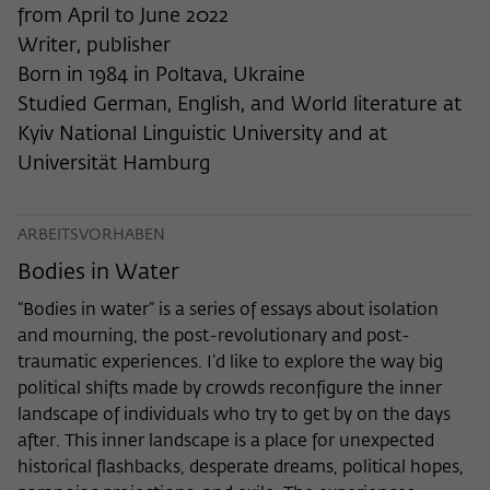
nicht an Dritte weitergegeben.
from April to June 2022
Writer, publisher
Name
fe_typo_user
Name
Cookie-Informationen anzeigen
_pk_id
Born in 1984 in Poltava, Ukraine
Anbieter
Wissenschaftskolleg zu Berlin
Studied German, English, and World literature at
Anbieter
Matomo
Externe Inhalte
Kyiv National Linguistic University and at
Laufzeit
Session-Dauer
Wir verwenden auf unserer Webseite externe Inhalte, um
Laufzeit
13 Monate
Universität Hamburg
Ihnen zusätzliche Informationen anzubieten. Diese externen
Dieses Cookie dient zur Identifizierung
Inhalte sind Videos der Video-Plattform Vimeo, Inhalte des
Dieses Cookie dient dazu, den/die
einer Session-ID bei der Anmeldung am
Nachrichtendienstes Bluesky und Karten der
Zweck
Besucher:in über eine Besucher-ID
Zweck
ARBEITSVORHABEN
OpenStreetMap Foundation (OSMF). Wenn Sie der
internen Bereich der Webseite des
zuzuordnen.
Darstellung externer Inhalte zustimmen, verwendet Vimeo
Wissenschaftskollegs.
Bodies in Water
den lokalen Speicher des Browsers, um Informationen über
Ihre Nutzung der Videos zu speichern (z.B. Häufigkeit des
“Bodies in water” is a series of essays about isolation
Name
_pk_ref
Aufrufes, Dauer der Abspielzeit, etc). Außerdem willigen Sie
and mourning, the post-revolutionary and post-
ein, dass eine Verbindung zu den externen Diensten ggf. in
traumatic experiences. I’d like to explore the way big
Anbieter
Matomo
sog. Drittstaaten wie den USA hergestellt wird, deren
political shifts made by crowds reconfigure the inner
Datenschutzniveau von der EU nicht als mit EU-Standards
Laufzeit
6 Monate
landscape of individuals who try to get by on the days
gleichwertig eingeschätzt wurde. Es besteht insbesondere
after. This inner landscape is a place for unexpected
das Risiko, dass Ihre Daten durch dortige Behörden, zu
Dieses Cookie dient dazu, zu speichern,
Kontroll- und zu Überwachungszwecken, möglicherweise
historical flashbacks, desperate dreams, political hopes,
von welcher Website oder Suchmaschine
auch ohne Rechtsbehelfsmöglichkeiten, verarbeitet werden