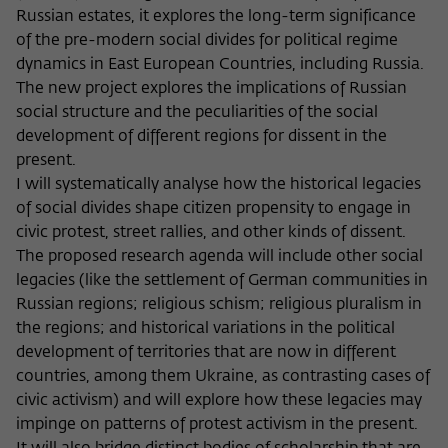
Zweck
der/die Besucher:in durch eine Verlinkung
Russian estates, it explores the long-term significance
können
auf wiko-berlin.de weitergeleitet wurde.
of the pre-modern social divides for political regime
dynamics in East European Countries, including Russia.
The new project explores the implications of Russian
Name
_pk_ses
social structure and the peculiarities of the social
development of different regions for dissent in the
Anbieter
Matomo
present.
I will systematically analyse how the historical legacies
Laufzeit
30 Minuten
of social divides shape citizen propensity to engage in
Dieses kurzlebige Cookie wird dazu
civic protest, street rallies, and other kinds of dissent.
verwendet, vorübergehend Daten über
The proposed research agenda will include other social
Zweck
den aktuellen Aufenthalt des Besuchs auf
legacies (like the settlement of German communities in
der Webseite des Wissenschaftskollegs
Russian regions; religious schism; religious pluralism in
zu speichern.
the regions; and historical variations in the political
development of territories that are now in different
countries, among them Ukraine, as contrasting cases of
civic activism) and will explore how these legacies may
impinge on patterns of protest activism in the present.