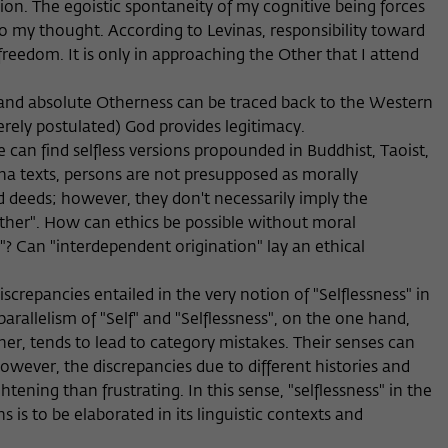
sion. The egoistic spontaneity of my cognitive being forces
Anbieter
Wissenschaftskolleg zu Berlin
nto my thought. According to Levinas, responsibility toward
Anbieter
Matomo
Externe Inhalte
eedom. It is only in approaching the Other that I attend
Laufzeit
Session-Dauer
Wir verwenden auf unserer Webseite externe Inhalte, um Ihnen
Laufzeit
13 Monate
zusätzliche Informationen anzubieten. Diese externen Inhalte sind
I" and absolute Otherness can be traced back to the Western
Dieses Cookie dient zur Identifizierung einer
Videos der Video-Plattform Vimeo, Inhalte des Nachrichtendienstes
Dieses Cookie dient dazu, den/die Besucher:in
rely postulated) God provides legitimacy.
Zweck
Zweck
Session-ID bei der Anmeldung am internen
Bluesky und Karten der OpenStreetMap Foundation (OSMF). Wenn
über eine Besucher-ID zuzuordnen.
e can find selfless versions propounded in Buddhist, Taoist,
Bereich der Webseite des Wissenschaftskollegs.
Sie der Darstellung externer Inhalte zustimmen, verwendet Vimeo
den lokalen Speicher des Browsers, um Informationen über Ihre
a texts, persons are not presupposed as morally
Nutzung der Videos zu speichern (z.B. Häufigkeit des Aufrufes,
d deeds; however, they don't necessarily imply the
Name
_pk_ref
Dauer der Abspielzeit, etc). Außerdem willigen Sie ein, dass eine
Other". How can ethics be possible without moral
Verbindung zu den externen Diensten ggf. in sog. Drittstaaten wie
r"? Can "interdependent origination" lay an ethical
Anbieter
Matomo
den USA hergestellt wird, deren Datenschutzniveau von der EU
nicht als mit EU-Standards gleichwertig eingeschätzt wurde. Es
Laufzeit
6 Monate
discrepancies entailed in the very notion of "Selflessness" in
besteht insbesondere das Risiko, dass Ihre Daten durch dortige
arallelism of "Self" and "Selflessness", on the one hand,
Behörden, zu Kontroll- und zu Überwachungszwecken,
Dieses Cookie dient dazu, zu speichern, von
möglicherweise auch ohne Rechtsbehelfsmöglichkeiten, verarbeitet
er, tends to lead to category mistakes. Their senses can
welcher Website oder Suchmaschine der/die
werden können
 However, the discrepancies due to different histories and
Zweck
Besucher:in durch eine Verlinkung auf wiko-
tening than frustrating. In this sense, "selflessness" in the
berlin.de weitergeleitet wurde.
s is to be elaborated in its linguistic contexts and