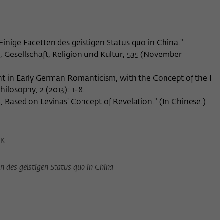
Name
_pk_ses
Anbieter
Matomo
nige Facetten des geistigen Status quo in China."
Laufzeit
30 Minuten
ik, Gesellschaft, Religion und Kultur, 535 (November-
Dieses kurzlebige Cookie wird dazu verwendet,
t in Early German Romanticism, with the Concept of the I
vorübergehend Daten über den aktuellen
Zweck
hilosophy, 2 (2013): 1-8.
Aufenthalt des Besuchs auf der Webseite des
ng, Based on Levinas' Concept of Revelation." (In Chinese.)
Wissenschaftskollegs zu speichern.
EK
n des geistigen Status quo in China