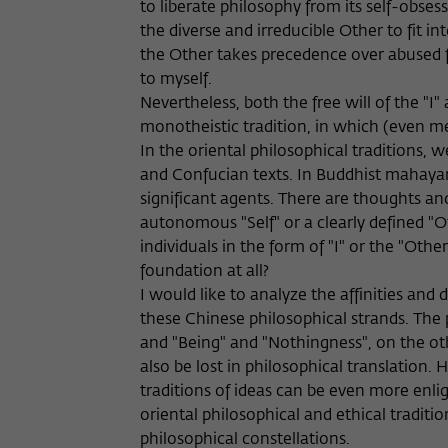
to liberate philosophy from its self-obses
the diverse and irreducible Other to fit i
the Other takes precedence over abused fr
to myself.
Nevertheless, both the free will of the "
monotheistic tradition, in which (even me
In the oriental philosophical traditions, w
and Confucian texts. In Buddhist mahayan
significant agents. There are thoughts an
autonomous "Self" or a clearly defined "
individuals in the form of "I" or the "Othe
foundation at all?
I would like to analyze the affinities and 
these Chinese philosophical strands. The p
and "Being" and "Nothingness", on the oth
also be lost in philosophical translation.
traditions of ideas can be even more enligh
oriental philosophical and ethical tradition
philosophical constellations.