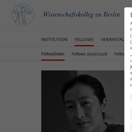
INSTITUTION
FELLOWS
VERANSTALTU
Fellowfinder
Fellows 2025/2026
Fellows 