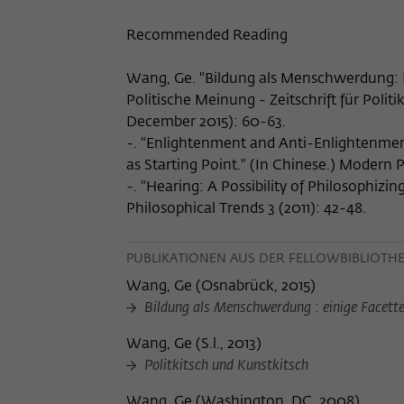
Recommended Reading
Wang, Ge. "Bildung als Menschwerdung: Ei
Politische Meinung - Zeitschrift für Polit
December 2015): 60-63.
-. "Enlightenment and Anti-Enlightenmen
as Starting Point." (In Chinese.) Modern P
-. "Hearing: A Possibility of Philosophizi
Philosophical Trends 3 (2011): 42-48.
PUBLIKATIONEN AUS DER FELLOWBIBLIOTH
Wang, Ge
(
Osnabrück, 2015
)
Bildung als Menschwerdung : einige Facette
Wang, Ge
(
S.l., 2013
)
Politkitsch und Kunstkitsch
Wang, Ge
(
Washington, DC, 2008
)