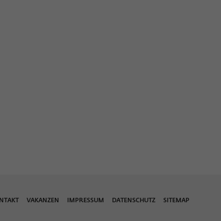
NTAKT
VAKANZEN
IMPRESSUM
DATENSCHUTZ
SITEMAP
PDF herunt