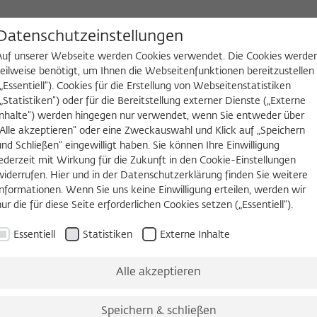
D
Datenschutzeinstellungen
Auf unserer Webseite werden Cookies verwendet. Die Cookies werde
teilweise benötigt, um Ihnen die Webseitenfunktionen bereitzustellen
(„Essentiell“). Cookies für die Erstellung von Webseitenstatistiken
NGEN
WIKOTHEK
FELLOW WERDEN
(„Statistiken“) oder für die Bereitstellung externer Dienste („Externe
Inhalte“) werden hingegen nur verwendet, wenn Sie entweder über
2026/2027
Permanent Fellows
Alumni
„Alle akzeptieren“ oder eine Zweckauswahl und Klick auf „Speichern
und Schließen“ eingewilligt haben. Sie können Ihre Einwilligung
jederzeit mit Wirkung für die Zukunft in den Cookie-Einstellungen
widerrufen. Hier und in der Datenschutzerklärung finden Sie weitere
2020/2021
Informationen. Wenn Sie uns keine Einwilligung erteilen, werden wir
Ge Wang, Dr.
nur die für diese Seite erforderlichen Cookies setzen („Essentiell“).
Essentiell
Statistiken
Externe Inhalte
Philosophy
Berlin
Alle akzeptieren
from September to November 2020
Speichern & schließen