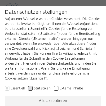
Datenschutzeinstellungen
Auf unserer Webseite werden Cookies verwendet. Die Cookies
werden teilweise benötigt, um Ihnen die Webseitenfunktionen
bereitzustellen („Essentiell“). Cookies für die Erstellung von
Sea
MENU
Search
Webseitenstatistiken („Statistiken“) oder für die Bereitstellung
externer Dienste („Externe Inhalte“) werden hingegen nur
verwendet, wenn Sie entweder über „Alle akzeptieren“ oder
1988/1989
eine Zweckauswahl und Klick auf „Speichern und Schließen“
William R. Shea, Ph.D.
eingewilligt haben. Sie können Ihre Einwilligung jederzeit mit
Wirkung für die Zukunft in den Cookie-Einstellungen
widerrufen. Hier und in der Datenschutzerklärung finden Sie
weitere Informationen. Wenn Sie uns keine Einwilligung
Professor for the History and Philosophy of Science
erteilen, werden wir nur die für diese Seite erforderlichen
Cookies setzen („Essentiell“).
McGill University, Montreal
Essentiell
Statistiken
Externe Inhalte
Alle akzeptieren
KOLLOQUIUM, 30.05.1989