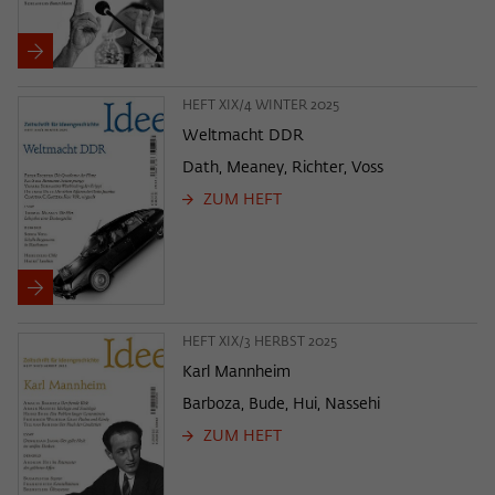
Zweck
der/die Besucher:in durch eine Verlinkung
können
auf wiko-berlin.de weitergeleitet wurde.
HEFT XIX/4 WINTER 2025
Name
_pk_ses
Weltmacht DDR
Anbieter
Matomo
Dath, Meaney, Richter, Voss
ZUM HEFT
Laufzeit
30 Minuten
Dieses kurzlebige Cookie wird dazu
verwendet, vorübergehend Daten über
Zweck
den aktuellen Aufenthalt des Besuchs auf
der Webseite des Wissenschaftskollegs
HEFT XIX/3 HERBST 2025
zu speichern.
Karl Mannheim
Barboza, Bude, Hui, Nassehi
ZUM HEFT