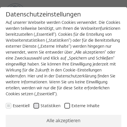
Datenschutzeinstellungen
Auf unserer Webseite werden Cookies verwendet. Die Cookies
werden teilweise benötigt, um Ihnen die Webseitenfunktionen
bereitzustellen („Essentiell“). Cookies für die Erstellung von
Sea
MENU
Search
Webseitenstatistiken („Statistiken“) oder für die Bereitstellung
externer Dienste („Externe Inhalte“) werden hingegen nur
verwendet, wenn Sie entweder über „Alle akzeptieren“ oder
ZEITSCHRIFT FÜR IDEENGESCHICHTE
eine Zweckauswahl und Klick auf „Speichern und Schließen“
eingewilligt haben. Sie können Ihre Einwilligung jederzeit mit
Kuba 1962
Wirkung für die Zukunft in den Cookie-Einstellungen
widerrufen. Hier und in der Datenschutzerklärung finden Sie
weitere Informationen. Wenn Sie uns keine Einwilligung
Heft VI/3 Herbst 2012
erteilen, werden wir nur die für diese Seite erforderlichen
Cookies setzen („Essentiell“).
Greiner, Gerovitch, Meynen, Dammbeck,
Essentiell
Statistiken
Externe Inhalte
Assmann
Alle akzeptieren
Das Herbstheft der Zeitschrift für Ideengeschichte