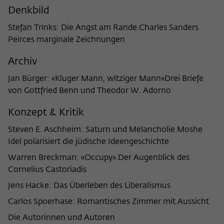
Zweck
der/die Besucher:in durch eine Verlinkung
Denkbild
können
auf wiko-berlin.de weitergeleitet wurde.
Stefan Trinks: Die Angst am Rande.Charles Sanders
Peirces marginale Zeichnungen
Name
_pk_ses
Archiv
Anbieter
Matomo
Jan Bürger: «Kluger Mann, witziger Mann»Drei Briefe
von Gottfried Benn und Theodor W. Adorno
Laufzeit
30 Minuten
Konzept & Kritik
Dieses kurzlebige Cookie wird dazu
verwendet, vorübergehend Daten über
Steven E. Aschheim: Saturn und Melancholie.Moshe
Zweck
den aktuellen Aufenthalt des Besuchs auf
Idel polarisiert die jüdische Ideengeschichte
der Webseite des Wissenschaftskollegs
Warren Breckman: «Occupy».Der Augenblick des
zu speichern.
Cornelius Castoriadis
Jens Hacke: Das Überleben des Liberalismus
Carlos Spoerhase: Romantisches Zimmer mit Aussicht
Die Autorinnen und Autoren