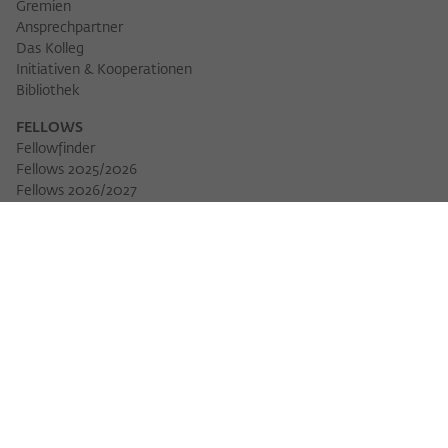
Gremien
Ansprechpartner
Das Kolleg
Initiativen & Kooperationen
Bibliothek
FELLOWS
Fellowfinder
Fellows 2025/2026
Fellows 2026/2027
Permanent Fellows
Alumni
VERANSTALTUNGEN
Veranstaltungskalender
Workshops
Veranstaltungsreihen
Three Cultures Forum
WIKOTHEK
Wiko Shorts
Lectures & Keynotes