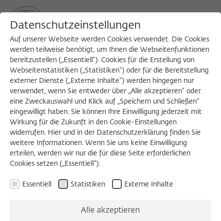
Datenschutzeinstellungen
Auf unserer Webseite werden Cookies verwendet. Die Cookies
werden teilweise benötigt, um Ihnen die Webseitenfunktionen
bereitzustellen („Essentiell“). Cookies für die Erstellung von
Sea
MENU
Search
Webseitenstatistiken („Statistiken“) oder für die Bereitstellung
externer Dienste („Externe Inhalte“) werden hingegen nur
verwendet, wenn Sie entweder über „Alle akzeptieren“ oder
Obituarium
eine Zweckauswahl und Klick auf „Speichern und Schließen“
eingewilligt haben. Sie können Ihre Einwilligung jederzeit mit
Juni 2026
Carlo Ginzburg
1996/1997
Wirkung für die Zukunft in den Cookie-Einstellungen
Juni 2026
Dieter Wunderlich
1991/1992
widerrufen. Hier und in der Datenschutzerklärung finden Sie
weitere Informationen. Wenn Sie uns keine Einwilligung
Mai 2026
Edgar Morin
1991/1992
erteilen, werden wir nur die für diese Seite erforderlichen
Mai 2026
Thomas Hauschild
2007/2008
Cookies setzen („Essentiell“).
Mai 2026
Leo Montada
1991/1992
April 2026
Richard Hauser
2001/2002
t3://record?
Essentiell
Statistiken
Externe Inhalte
identifier=fellows&uid=2439
April 2026
Vernon L. Lidtke
1987/1988
Alle akzeptieren
April 2026
Roberto Zapperi
1997/1998