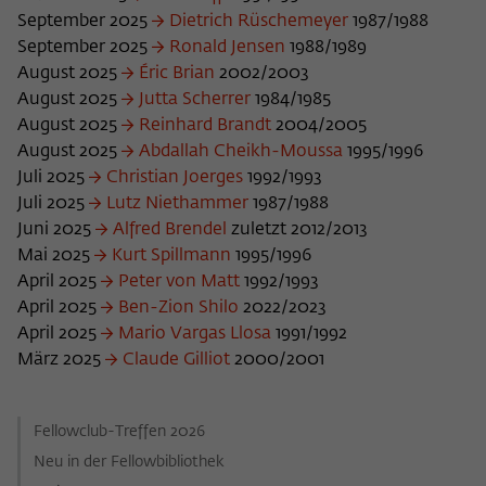
nicht an Dritte weitergegeben.
September 2025
Dietrich Rüschemeyer
1987/1988
September 2025
Name
fe_typo_user
Ronald Jensen
1988/1989
Name
Cookie-Informationen anzeigen
_pk_id
August 2025
Éric Brian
2002/2003
Anbieter
Wissenschaftskolleg zu Berlin
August 2025
Jutta Scherrer
1984/1985
Anbieter
Matomo
Externe Inhalte
August 2025
Reinhard Brandt
2004/2005
Laufzeit
Session-Dauer
Wir verwenden auf unserer Webseite externe Inhalte, um
August 2025
Laufzeit
Abdallah Cheikh-Moussa
13 Monate
1995/1996
Ihnen zusätzliche Informationen anzubieten. Diese externen
Juli 2025
Christian Joerges
1992/1993
Dieses Cookie dient zur Identifizierung
Inhalte sind Videos der Video-Plattform Vimeo, Inhalte des
Dieses Cookie dient dazu, den/die
Juli 2025
Lutz Niethammer
1987/1988
einer Session-ID bei der Anmeldung am
Nachrichtendienstes Bluesky und Karten der
Zweck
Besucher:in über eine Besucher-ID
Zweck
Juni 2025
Alfred Brendel
zuletzt 2012/2013
OpenStreetMap Foundation (OSMF). Wenn Sie der
internen Bereich der Webseite des
zuzuordnen.
Mai 2025
Kurt Spillmann
1995/1996
Darstellung externer Inhalte zustimmen, verwendet Vimeo
Wissenschaftskollegs.
den lokalen Speicher des Browsers, um Informationen über
April 2025
Peter von Matt
1992/1993
Ihre Nutzung der Videos zu speichern (z.B. Häufigkeit des
April 2025
Ben-Zion Shilo
2022/2023
Name
_pk_ref
Aufrufes, Dauer der Abspielzeit, etc). Außerdem willigen Sie
April 2025
Mario Vargas Llosa
1991/1992
ein, dass eine Verbindung zu den externen Diensten ggf. in
März 2025
Claude Gilliot
2000/2001
Anbieter
Matomo
sog. Drittstaaten wie den USA hergestellt wird, deren
Datenschutzniveau von der EU nicht als mit EU-Standards
Laufzeit
6 Monate
gleichwertig eingeschätzt wurde. Es besteht insbesondere
Fellowclub-Treffen 2026
das Risiko, dass Ihre Daten durch dortige Behörden, zu
Dieses Cookie dient dazu, zu speichern,
Kontroll- und zu Überwachungszwecken, möglicherweise
Neu in der Fellowbibliothek
von welcher Website oder Suchmaschine
auch ohne Rechtsbehelfsmöglichkeiten, verarbeitet werden