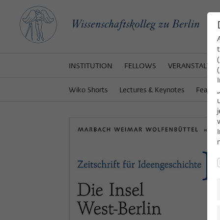
INSTITUTION
FELLOWS
VERANSTALTU
Wiko Shorts
Lectures & Keynotes
Featur