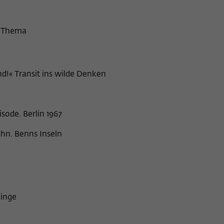
m Thema
d!« Transit ins wilde Denken
isode. Berlin 1967
hn. Benns Inseln
Dinge