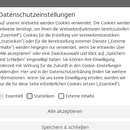
D
Datenschutzeinstellungen
Auf unserer Webseite werden Cookies verwendet. Die Cookies werde
teilweise benötigt, um Ihnen die Webseitenfunktionen bereitzustellen
(„Essentiell“). Cookies für die Erstellung von Webseitenstatistiken
NGEN
WIKOTHEK
FELLOW WERDEN
(„Statistiken“) oder für die Bereitstellung externer Dienste („Externe
Inhalte“) werden hingegen nur verwendet, wenn Sie entweder über
es
Köpfe und Ideen
Arbeitsvorhaben
Jahrbuch
Zeitschrift 
„Alle akzeptieren“ oder eine Zweckauswahl und Klick auf „Speichern
und Schließen“ eingewilligt haben. Sie können Ihre Einwilligung
jederzeit mit Wirkung für die Zukunft in den Cookie-Einstellungen
widerrufen. Hier und in der Datenschutzerklärung finden Sie weitere
ZEITSCHRIFT FÜR IDEENGESCHICHTE
Informationen. Wenn Sie uns keine Einwilligung erteilen, werden wir
Die Insel West-Berlin
nur die für diese Seite erforderlichen Cookies setzen („Essentiell“).
Essentiell
Statistiken
Externe Inhalte
Heft II/4 Winter 2008
Alle akzeptieren
Mattenklott, Felsch, Kittsteiner, 
Speichern & schließen
Schmölders