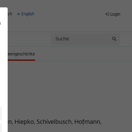
eutsch
English
Login
n
Search
Search
für Ideengeschichte
Lethen, Hiepko, Schivelbusch, Hofmann,