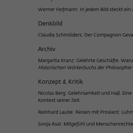
Name
_pk_ses
Werner Hofmann: In jedem Bild steckt ein
Anbieter
Matomo
Denkbild
Laufzeit
30 Minuten
Claudia Schmölders: Der Compagnon Gevatt
Dieses kurzlebige Cookie wird dazu verwendet,
Archiv
vorübergehend Daten über den aktuellen
Zweck
Aufenthalt des Besuchs auf der Webseite des
Margarita Kranz: Gelehrte Geschäfte. Wa
Wissenschaftskollegs zu speichern.
Historischen Wörterbuchs der Philosophie
Konzept & Kritik
Nicolas Berg: Gelehrsamkeit und Haß. Eine
Kontext seiner Zeit
Reinhard Laube: Reisen mit Proviant: Luh
Sonja Asal: Mitgefühl und Menschenrechte