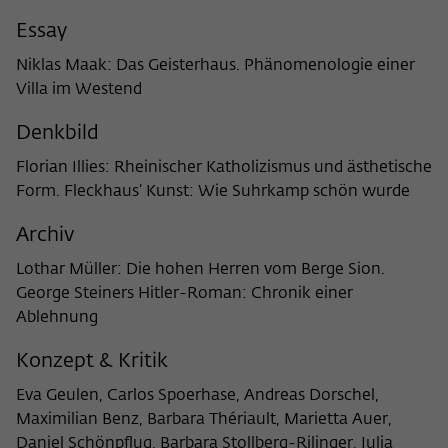
Zweck
der/die Besucher:in durch eine Verlinkung
können
Essay
auf wiko-berlin.de weitergeleitet wurde.
Niklas Maak: Das Geisterhaus. Phänomenologie einer
Villa im Westend
Name
_pk_ses
Denkbild
Anbieter
Matomo
Florian Illies: Rheinischer Katholizismus und ästhetische
Laufzeit
30 Minuten
Form. Fleckhaus’ Kunst: Wie Suhrkamp schön wurde
Dieses kurzlebige Cookie wird dazu
Archiv
verwendet, vorübergehend Daten über
Lothar Müller: Die hohen Herren vom Berge Sion.
Zweck
den aktuellen Aufenthalt des Besuchs auf
George Steiners Hitler-Roman: Chronik einer
der Webseite des Wissenschaftskollegs
Ablehnung
zu speichern.
Konzept & Kritik
Eva Geulen, Carlos Spoerhase, Andreas Dorschel,
Maximilian Benz, Barbara Thériault, Marietta Auer,
Daniel Schönpflug, Barbara Stollberg-Rilinger, Julia