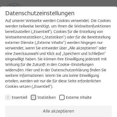
Datenschutzeinstellungen
Auf unserer Webseite werden Cookies verwendet. Die Cookies
werden teilweise benötigt, um Ihnen die Webseitenfunktionen
bereitzustellen („Essentiell“). Cookies für die Erstellung von
Sea
MENU
Search
Webseitenstatistiken („Statistiken“) oder für die Bereitstellung
externer Dienste („Externe Inhalte“) werden hingegen nur
verwendet, wenn Sie entweder über „Alle akzeptieren“ oder
ZEITSCHRIFT FÜR IDEENGESCHICHTE
eine Zweckauswahl und Klick auf „Speichern und Schließen“
eingewilligt haben. Sie können Ihre Einwilligung jederzeit mit
Unternehmen Unseld
Wirkung für die Zukunft in den Cookie-Einstellungen
widerrufen. Hier und in der Datenschutzerklärung finden Sie
weitere Informationen. Wenn Sie uns keine Einwilligung
Heft XVIII/3 Herbst 2024
erteilen, werden wir nur die für diese Seite erforderlichen
Cookies setzen („Essentiell“).
Goetz, Hartwig, Illies, Maak
Essentiell
Statistiken
Externe Inhalte
Suhrkamp Culture war auch ein Geschäftsmodell.
Bücher für das kritische Nachkriegsdeutschland ein
Alle akzeptieren
Business. Und Unseld ein Unternehmer, genialer