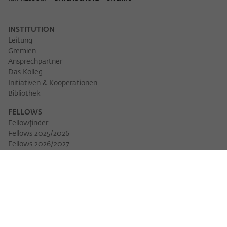
INSTITUTION
Leitung
Gremien
Ansprechpartner
Das Kolleg
Initiativen & Kooperationen
Bibliothek
FELLOWS
Fellowfinder
Fellows 2025/2026
Fellows 2026/2027
Permanent Fellows
Alumni
VERANSTALTUNGEN
Veranstaltungskalender
Workshops
Veranstaltungsreihen