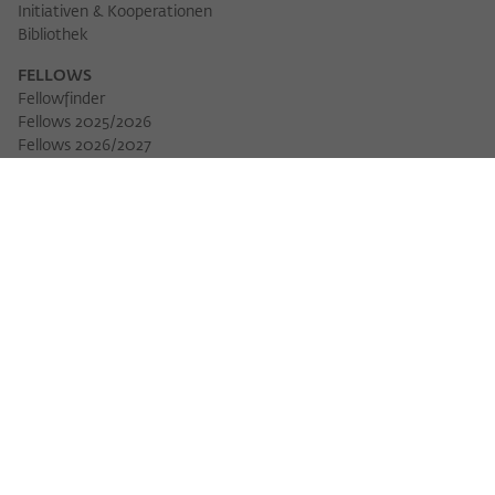
Initiativen & Kooperationen
Bibliothek
FELLOWS
Fellowfinder
Fellows 2025/2026
Fellows 2026/2027
Permanent Fellows
Alumni
VERANSTALTUNGEN
Veranstaltungskalender
Workshops
Veranstaltungsreihen
Three Cultures Forum
WIKOTHEK
Wiko Shorts
Lectures & Keynotes
Features
Köpfe und Ideen
Arbeitsvorhaben