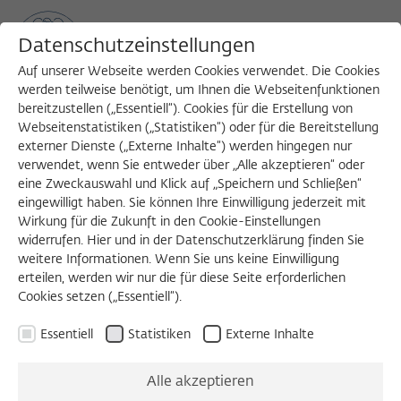
Datenschutzeinstellungen
Auf unserer Webseite werden Cookies verwendet. Die Cookies
werden teilweise benötigt, um Ihnen die Webseitenfunktionen
bereitzustellen („Essentiell“). Cookies für die Erstellung von
Sea
MENU
Search
Webseitenstatistiken („Statistiken“) oder für die Bereitstellung
externer Dienste („Externe Inhalte“) werden hingegen nur
verwendet, wenn Sie entweder über „Alle akzeptieren“ oder
ZEITSCHRIFT FÜR IDEENGESCHICHTE
eine Zweckauswahl und Klick auf „Speichern und Schließen“
eingewilligt haben. Sie können Ihre Einwilligung jederzeit mit
Der ligurische Komplex
Wirkung für die Zukunft in den Cookie-Einstellungen
widerrufen. Hier und in der Datenschutzerklärung finden Sie
weitere Informationen. Wenn Sie uns keine Einwilligung
Heft XVI/2 Sommer 2022
erteilen, werden wir nur die für diese Seite erforderlichen
Cookies setzen („Essentiell“).
Benn, Felsch, Iovino, Moretti, Piano
Essentiell
Statistiken
Externe Inhalte
Inhaltsverzeichnis
Alle akzeptieren