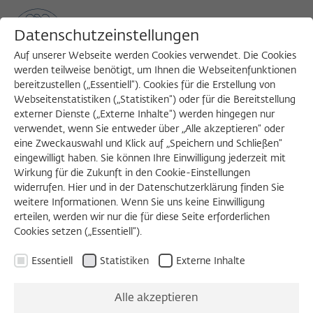
Datenschutzeinstellungen
Auf unserer Webseite werden Cookies verwendet. Die Cookies
werden teilweise benötigt, um Ihnen die Webseitenfunktionen
bereitzustellen („Essentiell“). Cookies für die Erstellung von
Sea
MENU
Search
Webseitenstatistiken („Statistiken“) oder für die Bereitstellung
externer Dienste („Externe Inhalte“) werden hingegen nur
verwendet, wenn Sie entweder über „Alle akzeptieren“ oder
eine Zweckauswahl und Klick auf „Speichern und Schließen“
Die Fellows 2016/2017
eingewilligt haben. Sie können Ihre Einwilligung jederzeit mit
Wirkung für die Zukunft in den Cookie-Einstellungen
widerrufen. Hier und in der Datenschutzerklärung finden Sie
Einige der Fellows gehören zu der folgenden
weitere Informationen. Wenn Sie uns keine Einwilligung
erteilen, werden wir nur die für diese Seite erforderlichen
Schwerpunktgruppe
Cookies setzen („Essentiell“).
URSACHEN UND KONSEQUENZEN DER VARIATION IM
Essentiell
Statistiken
Externe Inhalte
GESCHLECHTER­VERHÄLTNIS ADULTER WIRBELTIERE
Alle akzeptieren
Liste
Gr