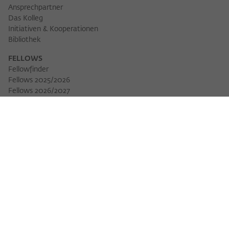
Ansprechpartner
Das Kolleg
Initiativen & Kooperationen
Bibliothek
FELLOWS
Fellowfinder
Fellows 2025/2026
Fellows 2026/2027
Permanent Fellows
Alumni
VERANSTALTUNGEN
Veranstaltungskalender
Workshops
Veranstaltungsreihen
Three Cultures Forum
WIKOTHEK
Wiko Shorts
Lectures & Keynotes
Features