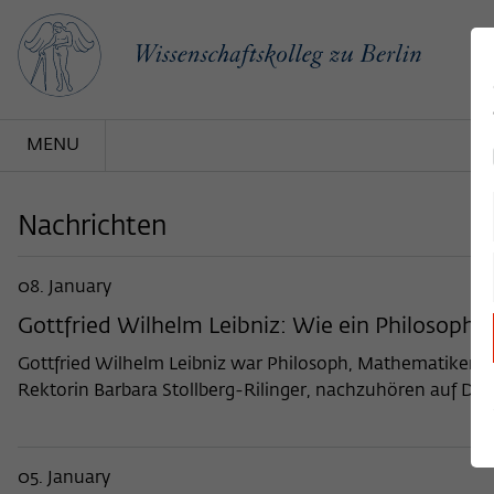
MENU
Nachrichten
08. January
Gottfried Wilhelm Leibniz: Wie ein Philosoph 
Gottfried Wilhelm Leibniz war Philosoph, Mathematiker un
Rektorin Barbara Stollberg-Rilinger, nachzuhören auf De
05. January