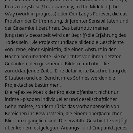
Fortsetzung meiner früheren Videoinstallationen: Toys,
Purpose
temporarily store data about the visitor's
current stay on wiko-berlin.de.
Przezroczystosc /Transparency, In the Middle of the
Way (work in progress) oder Our Lady's Forever, die das
Problem der Entfremdung, differenter Sensibilitäten und
der Einsamkeit berühren. Das Leitmotiv meiner
jüngsten Videoarbeit wird der Begriff/die Erfahrung des
Todes sein. Die Projektgrundlage bildet die Geschichte
von Irene, einer Alpinistin, die einen Absturz in den
Hochalpen überlebte. Sie berichtet von ihren "letzten"
Gedanken, den gesehenen Bildern und über die
zurücklaufende Zeit ... Eine detaillierte Beschreibung der
Situation und der Bericht ihres Sohnes werden die
Projektachse bestimmen.
Die reflexive Poetik der Projekte offenbart nicht nur
intime Episoden individueller und gesellschaftlicher
Geheimnisse, sondern rückt das Vorhandensein von
Bereichen ins Bewusstsein, die einem oberflächlichen
Blick unzugänglich sind. Die erzählte Geschichte verfügt
über keinen festgelegten Anfangs- und Endpunkt, jedes