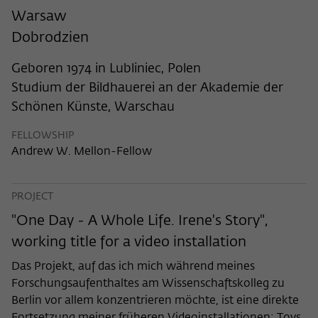
frequency of viewing, duration of playback time, etc).
Warsaw
Name
_pk_ref
Dobrodzien
Provider
Matomo
Geboren 1974 in Lubliniec, Polen
Studium der Bildhauerei an der Akademie der
Lifetime
6 Monate
Schönen Künste, Warschau
This cookie is used to store from which
website or search engine the visitor was
FELLOWSHIP
Purpose
redirected to wiko-berlin.de through a
Andrew W. Mellon-Fellow
link.
PROJECT
Name
_pk_ses
"One Day - A Whole Life. Irene's Story",
working title for a video installation
Provider
Matomo
Das Projekt, auf das ich mich während meines
Lifetime
30 Minuten
Forschungsaufenthaltes am Wissenschaftskolleg zu
Berlin vor allem konzentrieren möchte, ist eine direkte
This short-lived cookie is used to