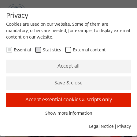
Privacy
Cookies are used on our website. Some of them are
mandatory, others are needed, for example, to display external
content on our website.
Sea
MENU
Search
Essential
Statistics
External content
Accept all
Save & close
Accept essential cookies & scripts only
Show more information
Essential
Essential cookies are needed for basic functionality. This
Legal Notice
|
Privacy
ensures that the website functions properly.