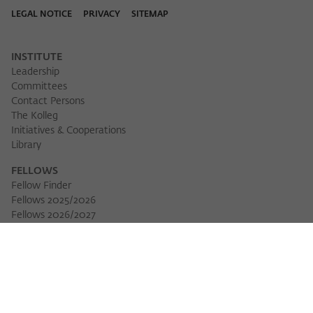
LEGAL NOTICE
PRIVACY
SITEMAP
INSTITUTE
Leadership
Committees
Contact Persons
The Kolleg
Initiatives & Cooperations
Library
FELLOWS
Fellow Finder
Fellows 2025/2026
Download 
Fellows 2026/2027
Permanent Fellows
Alumni
EVENTS
Calendar of Events
Workshops