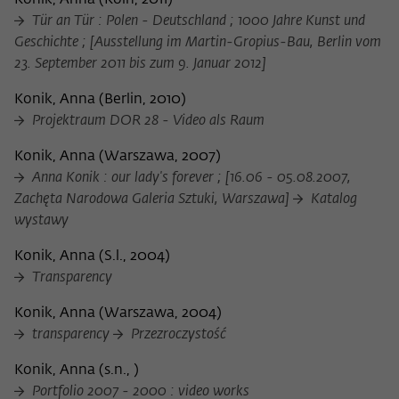
Konik, Anna
(
Köln, 2011
)
Tür an Tür : Polen - Deutschland ; 1000 Jahre Kunst und
Geschichte ; [Ausstellung im Martin-Gropius-Bau, Berlin vom
23. September 2011 bis zum 9. Januar 2012]
Konik, Anna
(
Berlin, 2010
)
Projektraum DOR 28 - Video als Raum
Konik, Anna
(
Warszawa, 2007
)
Anna Konik : our lady's forever ; [16.06 - 05.08.2007,
Zachęta Narodowa Galeria Sztuki, Warszawa]
Katalog
wystawy
Konik, Anna
(
S.l., 2004
)
Transparency
Konik, Anna
(
Warszawa, 2004
)
transparency
Przezroczystość
Konik, Anna
(
s.n.,
)
Portfolio 2007 - 2000 : video works