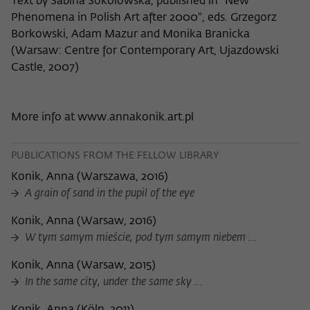
Text by Sabina Sokolowska, published in "New
Phenomena in Polish Art after 2000", eds. Grzegorz
Borkowski, Adam Mazur and Monika Branicka
(Warsaw: Centre for Contemporary Art, Ujazdowski
Castle, 2007)
More info at www.annakonik.art.pl
PUBLICATIONS FROM THE FELLOW LIBRARY
Konik, Anna
(
Warszawa, 2016
)
A grain of sand in the pupil of the eye
Konik, Anna
(
Warsaw, 2016
)
W tym samym mieście, pod tym samym niebem ...
Konik, Anna
(
Warsaw, 2015
)
In the same city, under the same sky ...