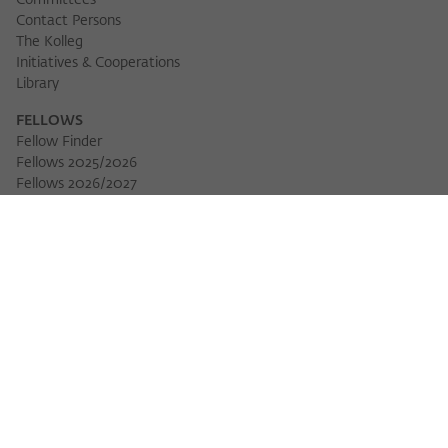
Committees
Contact Persons
The Kolleg
Initiatives & Cooperations
Library
FELLOWS
Fellow Finder
Fellows 2025/2026
Download 
Fellows 2026/2027
Permanent Fellows
Alumni
EVENTS
Calendar of Events
Workshops
Series of Events
Three Cultures Forum
WIKOTHEQUE
Wiko Shorts
Lectures & Keynotes
Features