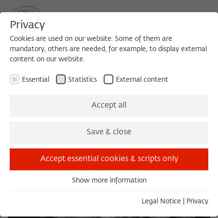
Privacy
Cookies are used on our website. Some of them are
mandatory, others are needed, for example, to display external
content on our website.
Sea
MENU
Search
Essential
Statistics
External content
Accept all
Save & close
Accept essential cookies & scripts only
Show more information
Essential
Essential cookies are needed for basic functionality. This
Legal Notice
|
Privacy
ensures that the website functions properly.