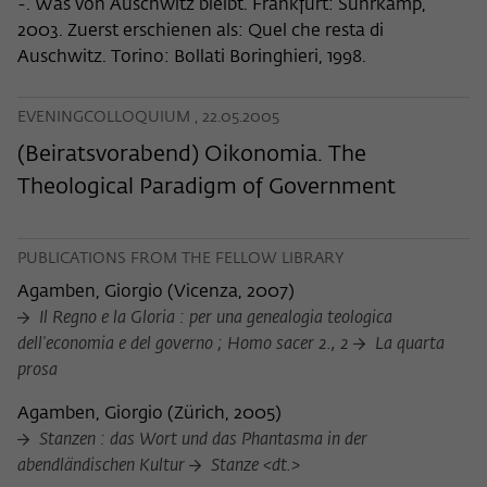
-. Was von Auschwitz bleibt. Frankfurt: Suhrkamp,
2003. Zuerst erschienen als: Quel che resta di
Auschwitz. Torino: Bollati Boringhieri, 1998.
EVENINGCOLLOQUIUM , 22.05.2005
(Beiratsvorabend) Oikonomia. The
Theological Paradigm of Government
PUBLICATIONS FROM THE FELLOW LIBRARY
Agamben, Giorgio
(
Vicenza, 2007
)
Il Regno e la Gloria : per una genealogia teologica
dell'economia e del governo ; Homo sacer 2., 2
La quarta
prosa
Agamben, Giorgio
(
Zürich, 2005
)
Stanzen : das Wort und das Phantasma in der
abendländischen Kultur
Stanze <dt.>