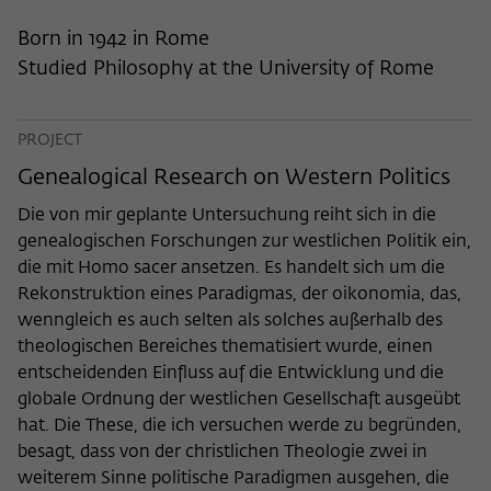
frequency of viewing, duration of playback time, etc).
Born in 1942 in Rome
Name
_pk_ref
Studied Philosophy at the University of Rome
Provider
Matomo
Lifetime
6 Monate
PROJECT
Genealogical Research on Western Politics
This cookie is used to store from which
website or search engine the visitor was
Die von mir geplante Untersuchung reiht sich in die
Purpose
redirected to wiko-berlin.de through a
genealogischen Forschungen zur westlichen Politik ein,
link.
die mit Homo sacer ansetzen. Es handelt sich um die
Rekonstruktion eines Paradigmas, der oikonomia, das,
wenngleich es auch selten als solches außerhalb des
Name
_pk_ses
theologischen Bereiches thematisiert wurde, einen
Provider
Matomo
entscheidenden Einfluss auf die Entwicklung und die
globale Ordnung der westlichen Gesellschaft ausgeübt
Lifetime
30 Minuten
hat. Die These, die ich versuchen werde zu begründen,
besagt, dass von der christlichen Theologie zwei in
This short-lived cookie is used to
weiterem Sinne politische Paradigmen ausgehen, die