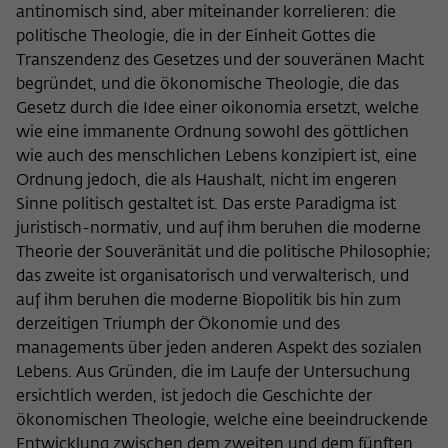
Purpose
temporarily store data about the visitor's
antinomisch sind, aber miteinander korrelieren: die
current stay on wiko-berlin.de.
politische Theologie, die in der Einheit Gottes die
Transzendenz des Gesetzes und der souveränen Macht
begründet, und die ökonomische Theologie, die das
Gesetz durch die Idee einer oikonomia ersetzt, welche
wie eine immanente Ordnung sowohl des göttlichen
wie auch des menschlichen Lebens konzipiert ist, eine
Ordnung jedoch, die als Haushalt, nicht im engeren
Sinne politisch gestaltet ist. Das erste Paradigma ist
juristisch-normativ, und auf ihm beruhen die moderne
Theorie der Souveränität und die politische Philosophie;
das zweite ist organisatorisch und verwalterisch, und
auf ihm beruhen die moderne Biopolitik bis hin zum
derzeitigen Triumph der Ökonomie und des
managements über jeden anderen Aspekt des sozialen
Lebens. Aus Gründen, die im Laufe der Untersuchung
ersichtlich werden, ist jedoch die Geschichte der
ökonomischen Theologie, welche eine beeindruckende
Entwicklung zwischen dem zweiten und dem fünften