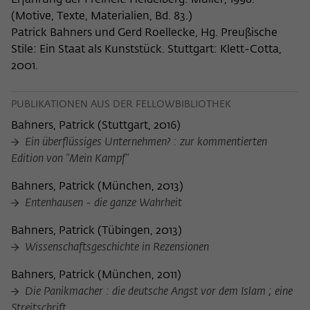
Erfahrung der Freiheit. Heidelberg: Müller, 1998.
Zweck
der/die Besucher:in durch eine Verlinkung
können
(Motive, Texte, Materialien, Bd. 83.)
auf wiko-berlin.de weitergeleitet wurde.
Patrick Bahners und Gerd Roellecke, Hg. Preußische
Stile: Ein Staat als Kunststück. Stuttgart: Klett-Cotta,
2001.
Name
_pk_ses
Anbieter
Matomo
PUBLIKATIONEN AUS DER FELLOWBIBLIOTHEK
Bahners, Patrick
(
Stuttgart, 2016
)
Laufzeit
30 Minuten
Ein überflüssiges Unternehmen? : zur kommentierten
Edition von "Mein Kampf"
Dieses kurzlebige Cookie wird dazu
verwendet, vorübergehend Daten über
Bahners, Patrick
(
München, 2013
)
Zweck
den aktuellen Aufenthalt des Besuchs auf
Entenhausen - die ganze Wahrheit
der Webseite des Wissenschaftskollegs
zu speichern.
Bahners, Patrick
(
Tübingen, 2013
)
Wissenschaftsgeschichte in Rezensionen
Bahners, Patrick
(
München, 2011
)
Die Panikmacher : die deutsche Angst vor dem Islam ; eine
Streitschrift