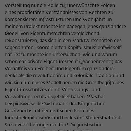
Zweck
der/die Besucher:in durch eine Verlinkung
Vorstellung nur die Rolle zu, unerwünschte Folgen
können
auf wiko-berlin.de weitergeleitet wurde.
eines proprietären Verständnisses von Rechten zu
kompensieren: Infrastrukturen und Wohlfahrt. In
meinem Projekt möchte ich dagegen jenes ganz andere
Name
_pk_ses
Modell von Eigentumsrechten vergleichend
rekonstruieren, das sich in den Marktwirtschaften des
Anbieter
Matomo
sogenannten „koordinierten Kapitalismus“ entwickelt
hat. Dazu möchte ich untersuchen, wie und warum
Laufzeit
30 Minuten
schon das private Eigentumsrecht („Sachenrecht“) das
Dieses kurzlebige Cookie wird dazu
Verhältnis von Freiheit und Eigentum ganz anders
verwendet, vorübergehend Daten über
denkt als die revolutionäre und koloniale Tradition und
Zweck
den aktuellen Aufenthalt des Besuchs auf
wie sich um dieses Modell herum die Grundbegriffe des
der Webseite des Wissenschaftskollegs
Eigentumsschutzes durch Verfassungs- und
zu speichern.
Verwaltungsrecht ausgebildet haben. Was hat
beispielsweise die Systematik des Bürgerlichen
Gesetzbuchs mit der deutschen Form des
Industriekapitalismus und beides mit Steuerstaat und
Sozialversicherungen zu tun? Die juristischen