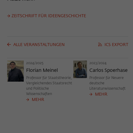
Zweck
der/die Besucher:in durch eine Verlinkung
können
auf wiko-berlin.de weitergeleitet wurde.
ZEITSCHRIFT FÜR IDEENGESCHICHTE
Name
_pk_ses
Anbieter
Matomo
ALLE VERANSTALTUNGEN
ICS EXPORT
Laufzeit
30 Minuten
2024/2025
2023/2024
Dieses kurzlebige Cookie wird dazu
Florian Meinel
Carlos Spoerhase
verwendet, vorübergehend Daten über
Professor für Staatstheorie,
Professor für Neuere
Zweck
den aktuellen Aufenthalt des Besuchs auf
Vergleichendes Staatsrecht
deutsche
der Webseite des Wissenschaftskollegs
und Politische
Literaturwissenschaft
Wissenschaften
zu speichern.
MEHR
MEHR