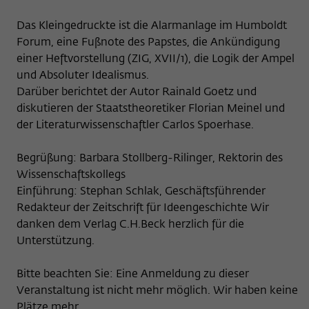
nicht an Dritte weitergegeben.
Das Kleingedruckte ist die Alarmanlage im Humboldt
Name
fe_typo_user
Name
Cookie-Informationen anzeigen
_pk_id
Forum, eine Fußnote des Papstes, die Ankündigung
einer Heftvorstellung (ZIG, XVII/1), die Logik der Ampel
Anbieter
Wissenschaftskolleg zu Berlin
Anbieter
Matomo
Externe Inhalte
und Absoluter Idealismus.
Laufzeit
Session-Dauer
Wir verwenden auf unserer Webseite externe Inhalte, um
Darüber berichtet der Autor Rainald Goetz und
Laufzeit
13 Monate
Ihnen zusätzliche Informationen anzubieten. Diese externen
diskutieren der Staatstheoretiker Florian Meinel und
Dieses Cookie dient zur Identifizierung
Inhalte sind Videos der Video-Plattform Vimeo, Inhalte des
der Literaturwissenschaftler Carlos Spoerhase.
Dieses Cookie dient dazu, den/die
einer Session-ID bei der Anmeldung am
Nachrichtendienstes Bluesky und Karten der
Zweck
Besucher:in über eine Besucher-ID
Zweck
OpenStreetMap Foundation (OSMF). Wenn Sie der
internen Bereich der Webseite des
zuzuordnen.
Begrüßung: Barbara Stollberg-Rilinger, Rektorin des
Darstellung externer Inhalte zustimmen, verwendet Vimeo
Wissenschaftskollegs.
Wissenschaftskollegs
den lokalen Speicher des Browsers, um Informationen über
Einführung: Stephan Schlak, Geschäftsführender
Ihre Nutzung der Videos zu speichern (z.B. Häufigkeit des
Name
_pk_ref
Aufrufes, Dauer der Abspielzeit, etc). Außerdem willigen Sie
Redakteur der Zeitschrift für Ideengeschichte Wir
ein, dass eine Verbindung zu den externen Diensten ggf. in
danken dem Verlag C.H.Beck herzlich für die
Anbieter
Matomo
sog. Drittstaaten wie den USA hergestellt wird, deren
Unterstützung.
Datenschutzniveau von der EU nicht als mit EU-Standards
Laufzeit
6 Monate
gleichwertig eingeschätzt wurde. Es besteht insbesondere
Bitte beachten Sie: Eine Anmeldung zu dieser
das Risiko, dass Ihre Daten durch dortige Behörden, zu
Dieses Cookie dient dazu, zu speichern,
Veranstaltung ist nicht mehr möglich. Wir haben keine
Kontroll- und zu Überwachungszwecken, möglicherweise
von welcher Website oder Suchmaschine
Plätze mehr.
auch ohne Rechtsbehelfsmöglichkeiten, verarbeitet werden