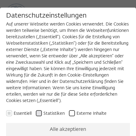
Datenschutzeinstellungen
Auf unserer Webseite werden Cookies verwendet. Die Cookies
werden teilweise benötigt, um Ihnen die Webseitenfunktionen
bereitzustellen („Essentiell“). Cookies für die Erstellung von
Sea
MENU
Search
Webseitenstatistiken („Statistiken“) oder für die Bereitstellung
externer Dienste („Externe Inhalte“) werden hingegen nur
verwendet, wenn Sie entweder über „Alle akzeptieren“ oder
eine Zweckauswahl und Klick auf „Speichern und Schließen“
EIN ABEND OHNE IDEEN
eingewilligt haben. Sie können Ihre Einwilligung jederzeit mit
Mittwoch, 22.02.2023
Wirkung für die Zukunft in den Cookie-Einstellungen
widerrufen. Hier und in der Datenschutzerklärung finden Sie
19:00 – 22:00 Uhr
weitere Informationen. Wenn Sie uns keine Einwilligung
erteilen, werden wir nur die für diese Seite erforderlichen
Wissenschaftskolleg zu Berlin
Cookies setzen („Essentiell“).
Essentiell
Statistiken
Externe Inhalte
Unboxing: Das
Alle akzeptieren