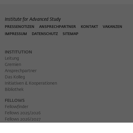
Institute for Advanced Study
PRESSENOTIZEN
ANSPRECHPARTNER
KONTAKT
VAKANZEN
IMPRESSUM
DATENSCHUTZ
SITEMAP
INSTITUTION
Leitung
Gremien
Ansprechpartner
Das Kolleg
Initiativen & Kooperationen
Bibliothek
FELLOWS
Fellowfinder
Fellows 2025/2026
Fellows 2026/2027
Permanent Fellows
Alumni